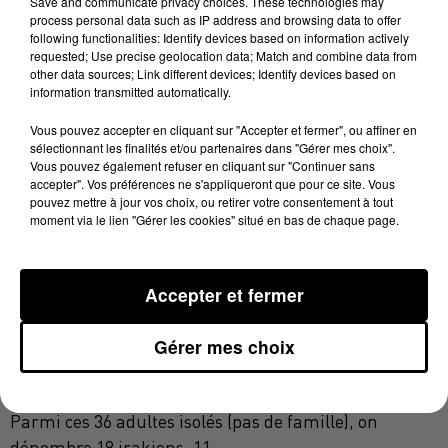
Save and communicate privacy choices. These technologies may
process personal data such as IP address and browsing data to offer
Dans le Tarn, 28 migrants sont arrivés ce matin à
following functionalities: Identify devices based on information actively
requested; Use precise geolocation data; Match and combine data from
Lacaune, au centre de vacances Papiau (notre photo).
other data sources; Link different devices; Identify devices based on
Il y a 27 soudanais et un érythréen.
information transmitted automatically.
Que va-t-il se passer à présent? la réponse de Jean-
Vous pouvez accepter en cliquant sur "Accepter et fermer", ou affiner en
Michel FEDON, il coordonne l'accueil des migrants
sélectionnant les finalités et/ou partenaires dans "Gérer mes choix".
Vous pouvez également refuser en cliquant sur "Continuer sans
dans le Tarn:
accepter". Vos préférences ne s'appliqueront que pour ce site. Vous
pouvez mettre à jour vos choix, ou retirer votre consentement à tout
moment via le lien "Gérer les cookies" situé en bas de chaque page.
Accepter et fermer
Dans le Tarn-et-Garonne, des réfugiés ont été
accueillis à Bruniquel ce jeudi matin.
Gérer mes choix
Dans l'Aude, les 36 personnes sont hébergées à
Narbonne, Alzonne, Castelnaudary et Espéraza.
Parmi ces 36 adultes isolés (pas de famille), on
dénombre 18 irakiens, 11