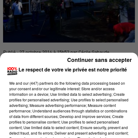
Publié : 27 octobre 2016 à 15h52 par Cécile Gabaude
Continuer sans accepter
Selon un communiqué de la Préfecture de région, six
Le respect de votre vie privée est notre priorité
bus venant de Calais ont rejoint la région Occitanie
depuis hier :
We and
our (447) partners
do the following data processing based on
your consent and/or our legitimate interest: Store and/or access
36 personnes dans l'Aude ; 43 personnes dans
information on a device; Use limited data to select advertising; Create
l'Hérault; 39 personnes dans le Tarn et le Tarn-et-
profiles for personalised advertising; Use profiles to select personalised
Garonne ; 87 personnes en Haute-Garonne avec 3 bus.
advertising; Measure advertising performance; Measure content
performance; Understand audiences through statistics or combinations
Un bus supplémentaire a quitté Calais ce matin à
of data from different sources; Develop and improve services; Create
destination de l’Hérault avec 51 personnes. Au total,
profiles to personalise content; Use profiles to select personalised
content; Use limited data to select content; Ensure security, prevent and
256 migrants sont arrivés ou sont en train d’arriver
detect fraud, and fix errors; Deliver and present advertising and content;
en Occitanie, en 7 bus.