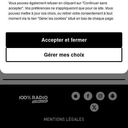
gratuites (balades en vélo électrique, à dos d’âne,
Vous pouvez également refuser en cliquant sur "Continuer sans
accepter". Vos préférences ne s'appliqueront que pour ce site. Vous
simulations de pêche…). Pour flâner ou apprendre :
pouvez mettre à jour vos choix, ou retirer votre consentement à tout
un marché artisanal, des conférences et des
moment via le lien "Gérer les cookies" situé en bas de chaque page.
ateliers. Des foods trucks proposeront aussi une
restauration rapide à partir de produits du terroir.
Accepter et fermer
Plus d'informations sur
http://www.pyrenees-
parcnational.fr
Gérer mes choix
MENTIONS LÉGALES