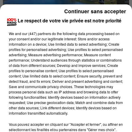
Continuer sans accepter
Le respect de votre vie privée est notre priorité
We and
our (447) partners
do the following data processing based on
Publié : 30 mai 2017 à 17h50 par Brice Vidal
your consent and/or our legitimate interest: Store and/or access
information on a device; Use limited data to select advertising; Create
profiles for personalised advertising; Use profiles to select personalised
On fête les 50 ans du Parc national des Pyrénées. Plus
advertising; Measure advertising performance; Measure content
de 180 animations sont proposées avec en point
performance; Understand audiences through statistics or combinations
of data from different sources; Develop and improve services; Create
d’orgue, les gardes-moniteurs qui réaliseront
profiles to personalise content; Use profiles to select personalised
symboliquement la traversée du Parc national, de la
content; Use limited data to select content; Ensure security, prevent and
vallée d’Aspe à la vallée d’Aure, du samedi 19 au
detect fraud, and fix errors; Deliver and present advertising and content;
Save and communicate privacy choices. These technologies may
vendredi 25 août. Chaque soir, en refuge, des
process personal data such as IP address and browsing data to offer
animations gratuites seront proposées. En clôture,
following functionalities: Identify devices based on information actively
requested; Use precise geolocation data; Match and combine data from
petits et grands sont invités à participer à la « Fête du
other data sources; Link different devices; Identify devices based on
Parc », samedi 26 août à Saint-Lary Soulan (au
information transmitted automatically.
parking du nouveau téléphérique). Cette journée
Vous pouvez accepter en cliquant sur "Accepter et fermer", ou affiner en
populaire et festive sera rythmée par des animations
sélectionnant les finalités et/ou partenaires dans "Gérer mes choix".