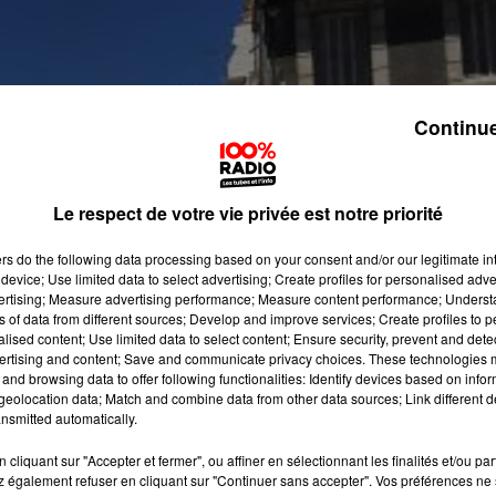
Continue
Le respect de votre vie privée est notre priorité
ers
do the following data processing based on your consent and/or our legitimate int
device; Use limited data to select advertising; Create profiles for personalised adver
vertising; Measure advertising performance; Measure content performance; Unders
ns of data from different sources; Develop and improve services; Create profiles to 
alised content; Use limited data to select content; Ensure security, prevent and detect
ertising and content; Save and communicate privacy choices. These technologies
and browsing data to offer following functionalities: Identify devices based on infor
eolocation data; Match and combine data from other data sources; Link different de
nsmitted automatically.
cliquant sur "Accepter et fermer", ou affiner en sélectionnant les finalités et/ou pa
 également refuser en cliquant sur "Continuer sans accepter". Vos préférences ne 