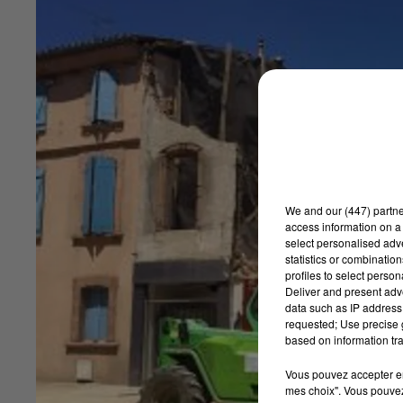
We and
our (447) partn
access information on a 
select personalised ad
statistics or combinatio
profiles to select person
Deliver and present adv
data such as IP address 
requested; Use precise g
based on information tra
Vous pouvez accepter en 
mes choix". Vous pouvez