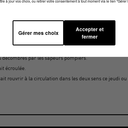
tre à jour vos choix, ou retirer votre consentement à tout moment via le lien "Gérer 
Accepter et
Gérer mes choix
fermer
le a été rasé, victime d'un effondrement fin Mai. Il n'y
es décombres par les sapeurs pompiers.
it écroulée.
it rouvrir à la circulation dans les deux sens ce jeudi ou