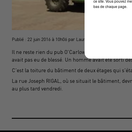
ce site. Vous pouvez met
bas de chaque page.
Publié : 22 juin 2016 à 10h06 par Laurent Batigne
Il ne reste rien du pub O'Carlow à Gaillac. L'immeub
avait pas eu de blessé. Un homme avait été sorti d
C'est la toiture du bâtiment de deux étages qui s'éta
La rue Joseph RIGAL, où se situait le bâtiment, devra
au plus tard vendredi.