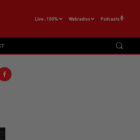
Live :
100%
Webradios
Podcasts
CT