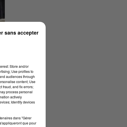
r sans accepter
erest: Store and/or
tising; Use profiles to
tand audiences through
personalise content; Use
 fraud, and fix errors;
 may process personal
mation actively
vices; Identify devices
rtenaires dans "Gérer
s'appliqueront que pour