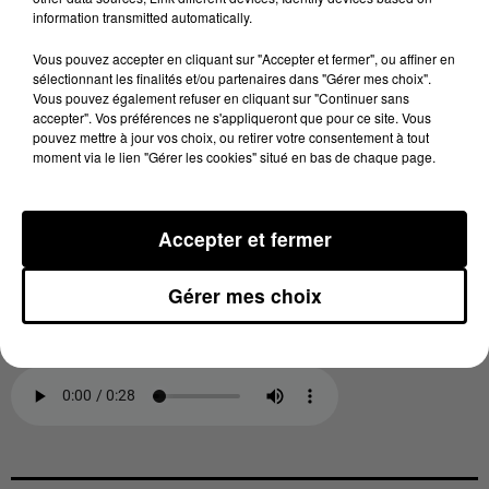
municipalité, mais dont on a du mal à savoir s'il
information transmitted automatically.
servait aux administrés ou si l'édile se l'accaparait.
Toujours est-il que la Présidente du tribunal a parlé à
Vous pouvez accepter en cliquant sur "Accepter et fermer", ou affiner en
sélectionnant les finalités et/ou partenaires dans "Gérer mes choix".
l'audience de
"clientélisme"
et même de
"caisse noire"
.
Vous pouvez également refuser en cliquant sur "Continuer sans
Le matériel payé par la municipalité
"atterrissait chez
accepter". Vos préférences ne s'appliqueront que pour ce site. Vous
pouvez mettre à jour vos choix, ou retirer votre consentement à tout
lui"
plaide le maire mais
"restait à disposition des
moment via le lien "Gérer les cookies" situé en bas de chaque page.
administrés."
L'élu connaît pourtant bien la loi, lui qui
est un ancien Président de communauté de
communes. Le Procureur a réclamé 10 mois de
Accepter et fermer
prison avec sursis et 10 ans d’inéligibilité. Me Guy
Debuisson, son avocat, trouve le réquisitoire du
Gérer mes choix
parquet très sévère. Il s'exprime au micro de Jacques
Déjean.