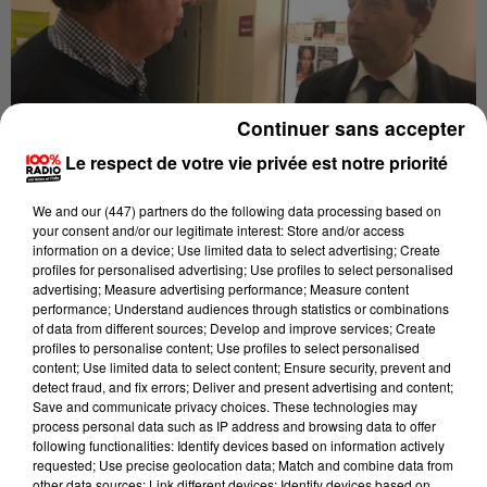
Continuer sans accepter
Le respect de votre vie privée est notre priorité
Publié : 2 mars 2018 à 8h15 par Brice Vidal
We and
our (447) partners
do the following data processing based on
your consent and/or our legitimate interest: Store and/or access
information on a device; Use limited data to select advertising; Create
"J’avais conscience de mal agir, je n’arrivais pas à
profiles for personalised advertising; Use profiles to select personalised
m’arrêter."
Le maire de Ponlat-Taillebourg
advertising; Measure advertising performance; Measure content
performance; Understand audiences through statistics or combinations
comparaissait, hier, au tribunal de St Gaudens pour
of data from different sources; Develop and improve services; Create
différentes malversations. Ancien policier réélu à
profiles to personalise content; Use profiles to select personalised
content; Use limited data to select content; Ensure security, prevent and
Patrick Doucède est accusé
plusieurs reprises,
detect fraud, and fix errors; Deliver and present advertising and content;
d’avoir notamment cherché à revendre 800 euros de
Save and communicate privacy choices. These technologies may
process personal data such as IP address and browsing data to offer
matériel communal sur le site Internet Le Bon coin
.
following functionalities: Identify devices based on information actively
Sans parler des 25 000 euros de matériel acquis par la
requested; Use precise geolocation data; Match and combine data from
other data sources; Link different devices; Identify devices based on