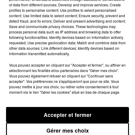
of data from different sources; Develop and improve services; Create
face au déconfinement
profiles to personalise content; Use profiles to select personalised
content; Use limited data to select content; Ensure security, prevent and
Pour trouver les patients positifs, débusquer les
detect fraud, and fix errors; Deliver and present advertising and content;
foyers de contamination et ainsi maîtriser l'épidémie
Save and communicate privacy choices. These technologies may
process personal data such as IP address and browsing data to offer
après le déconfinement, deux équipes sont mobilisés
following functionalities: Identify devices based on information actively
de 6h30 à 14h et de 14h à 22h du lundi au samedi.
requested; Use precise geolocation data; Match and combine data from
other data sources; Link different devices; Identify devices based on
700 000 euros sont investis chaque année pour le
information transmitted automatically.
fonctionnement et l’équipement de l’établissement,
Vous pouvez accepter en cliquant sur "Accepter et fermer", ou affiner en
qui s’occupe d'habitude aussi bien de santé publique
sélectionnant les finalités et/ou partenaires dans "Gérer mes choix".
vétérinaire, végétale ou sanitaire ; remplissant des
Vous pouvez également refuser en cliquant sur "Continuer sans
accepter". Vos préférences ne s'appliqueront que pour ce site. Vous
missions pour l’agence de l’eau, Atmo Occitanie ou la
pouvez mettre à jour vos choix, ou retirer votre consentement à tout
recherche agronomique
« nos agents ont par exemple
moment via le lien "Gérer les cookies" situé en bas de chaque page.
travaillé sur la fièvre catarrhale ovine, la rage ou
l’épidémie d’influenza aviaire »
rappelle Michèle Selve,
Accepter et fermer
avant de présenter l’appareil indispensable à la lutte
contre le Covid : le thermocycleur. Il permet de
Gérer mes choix
réaliser ce que les biologistes appellent une PCR
« il