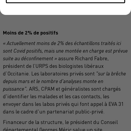
amplifie la séquence ADN »
explique Loïc Durand, chef
de service sécurité sanitaire.
Moins de 2% de positifs
« Actuellement moins de 2% des échantillons traités ici
sont Covid positifs, mais une montée en charge est prévue
suite au déconfinement »
assure Richard Fabre,
président de l’URPS des biologistes libéraux
d’Occitanie. Les laboratoires privés sont
"sur la brêche
depuis mars et le nombre d'analyses monte en
puissance".
ARS, CPAM et généralistes sont chargés
d'identifier les malades et les cas contacts, les
envoyer dans les labos privés qui font appel à EVA 31
dans le cadre d'un partenariat public-privé.
Financeur de la structure, le président du Conseil
départemental Georges Méric salue un site