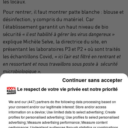
les locaux.
Pour rentrer, il faut montrer patte blanche : blouse et
désinfection, y compris du matériel. Car
l’établissement garantit un haut niveau de bio
sécurité
« il est habilité à gérer les virus dangereux »
explique Michèle Selve, la directrice du site, en
présentant les laboratoires P3 et P2 + où sont traités
les échantillons Covid,
« ici l’air est filtré en rentrant et
en ressortant et nous travaillons sous poste à sécurité
microbiologique ».
Continuer sans accepter
Le respect de votre vie privée est notre priorité
We and
our (447) partners
do the following data processing based on
your consent and/or our legitimate interest: Store and/or access
Michèle Selve, directrice d'EVA 31.
information on a device; Use limited data to select advertising; Create
profiles for personalised advertising; Use profiles to select personalised
advertising; Measure advertising performance; Measure content
Un matériel de pointe et une réorganisation pour faire
performance; Understand audiences through statistics or combinations