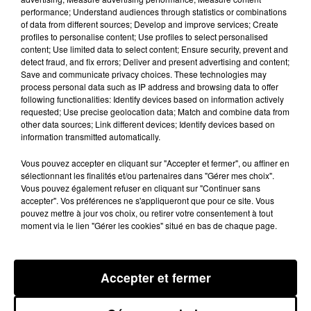
Louis Géraud. A cette occasion,
performance; Understand audiences through statistics or combinations
of data from different sources; Develop and improve services; Create
Brigitte Barèges, Maire de
profiles to personalise content; Use profiles to select personalised
Montauban et Présidente du Grand
content; Use limited data to select content; Ensure security, prevent and
detect fraud, and fix errors; Deliver and present advertising and content;
Montauban se fera l’écho que
Save and communicate privacy choices. These technologies may
l’appel des Maires de France aux
process personal data such as IP address and browsing data to offer
following functionalities: Identify devices based on information actively
côtés de Francis Labruyère,
requested; Use precise geolocation data; Match and combine data from
other data sources; Link different devices; Identify devices based on
Président de l’AMF 82 : « Ensemble,
information transmitted automatically.
les Maires doivent faire cause
Vous pouvez accepter en cliquant sur "Accepter et fermer", ou affiner en
commune : c’est la vie quotidienne
sélectionnant les finalités et/ou partenaires dans "Gérer mes choix".
des Français et la cohésion des
Vous pouvez également refuser en cliquant sur "Continuer sans
accepter". Vos préférences ne s'appliqueront que pour ce site. Vous
territoires qui sont en jeu ! » L’Etat
pouvez mettre à jour vos choix, ou retirer votre consentement à tout
veut réduire de 30% les dotations
moment via le lien "Gérer les cookies" situé en bas de chaque page.
financières qui étaient jusque-là
accordées aux communes et
Accepter et fermer
intercommunalités pour assurer
leurs missions. Le 29 juin dernier,