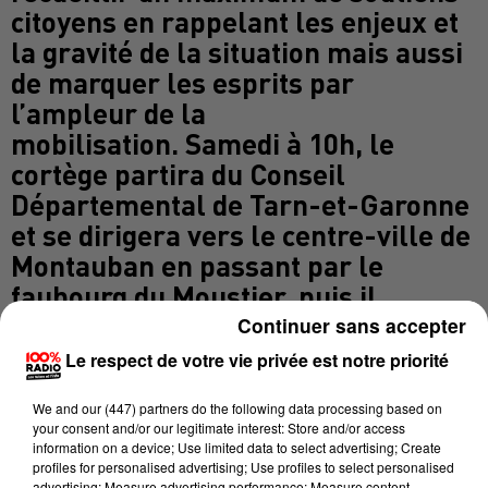
citoyens en rappelant les enjeux et
la gravité de la situation mais aussi
de marquer les esprits par
l’ampleur de la
mobilisation. Samedi à 10h, le
cortège partira du Conseil
Départemental de Tarn-et-Garonne
et se dirigera vers le centre-ville de
Montauban en passant par le
faubourg du Moustier, puis il
traversera les allées Mortarieu. Un
Continuer sans accepter
point de rassemblement se formera
Le respect de votre vie privée est notre priorité
ensuite à la Préfecture aux
We and
our (447) partners
do the following data processing based on
alentours de 11h30 avant qu’une
your consent and/or our legitimate interest: Store and/or access
délégation ne soit reçue par le
information on a device; Use limited data to select advertising; Create
profiles for personalised advertising; Use profiles to select personalised
Préfet de Tarn-et Garonne Jean-
advertising; Measure advertising performance; Measure content