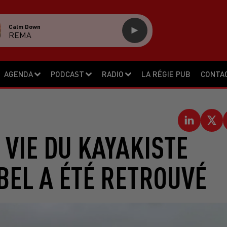
Calm Down
REMA
AGENDA
PODCAST
RADIO
LA RÉGIE PUB
CONTA
 VIE DU KAYAKISTE
BEL A ÉTÉ RETROUVÉ