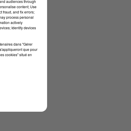
tand audiences through
personalise content; Use
 fraud, and fix errors;
 may process personal
mation actively
vices; Identify devices
rtenaires dans "Gérer
s'appliqueront que pour
les cookies" situé en
el
t