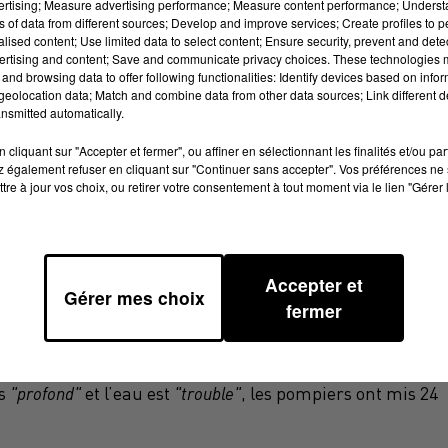
vertising; Measure advertising performance; Measure content performance; Unders
ns of data from different sources; Develop and improve services; Create profiles to 
alised content; Use limited data to select content; Ensure security, prevent and detect
ertising and content; Save and communicate privacy choices. These technologies
and browsing data to offer following functionalities: Identify devices based on infor
UCUN DOUTE. SES PROCHES ÉTAIENT PRÉSENTS
eolocation data; Match and combine data from other data sources; Link different de
 ONT RETROUVÉ LE CADAVRE.
nsmitted automatically.
cliquant sur "Accepter et fermer", ou affiner en sélectionnant les finalités et/ou pa
 également refuser en cliquant sur "Continuer sans accepter". Vos préférences ne 
tre à jour vos choix, ou retirer votre consentement à tout moment via le lien "Gérer 
tbel et disparu était activement recherché par les
riellement par leurs collègues du SDIS 31 (Service
aronne). Un hélicoptère était notamment mobilisé pour
omme de 35 ans a été retrouvé ce mardi.
Accepter et
Gérer mes choix
eures lundi que le drame s’est produit sur le lac articifi
fermer
son épouse s’est subitement senti mal, il a immédiatemen
s
"profond"
et l’eau est
"trouble"
, les pompiers ont mis 24