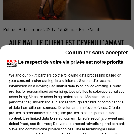
Publié : 9 décembre 2020 à 16h30 par Brice Vidal
AU FINAL, LE CLIENT EST DEVENU L'AMANT.
DRÔLE DE MIC... MAC.
Continuer sans accepter
Le respect de votre vie privée est notre priorité
Il était tombé amoureux de la prostituée à Toulouse...
We and
our (447) partners
do the following data processing based on
your consent and/or our legitimate interest: Store and/or access
L'histoire prête à sourire. Pourtant mi-juillet, les
information on a device; Use limited data to select advertising; Create
policiers sont appelés quartier Port Saint-Sauveur,
profiles for personalised advertising; Use profiles to select personalised
une jeune femme de 21 ans venait de subir une
advertising; Measure advertising performance; Measure content
performance; Understand audiences through statistics or combinations
tentative d’enlèvement… L'enquête est confiée aux
of data from different sources; Develop and improve services; Create
fonctionnaires de la BCRAP (Brigade criminelle et de
profiles to personalise content; Use profiles to select personalised
content; Use limited data to select content; Ensure security, prevent and
répression des atteintes aux personnes de la Sûreté
detect fraud, and fix errors; Deliver and present advertising and content;
départementale). Et ils vont découvrir un drôle de
Save and communicate privacy choices. These technologies may