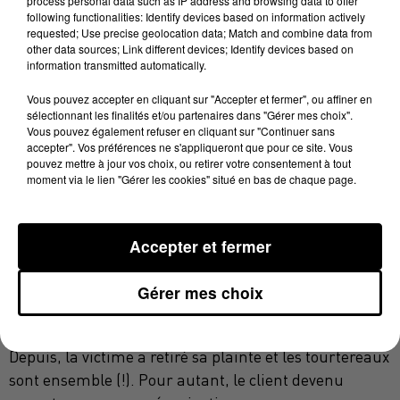
process personal data such as IP address and browsing data to offer
"micmac".
following functionalities: Identify devices based on information actively
requested; Use precise geolocation data; Match and combine data from
L’auteur des faits qualifié "d'ex-petit ami" par la
other data sources; Link different devices; Identify devices based on
victime était en réalité un client de l’escort-girl qui,
information transmitted automatically.
elle, vendait ses charmes via Internet. Il a visiblement
Vous pouvez accepter en cliquant sur "Accepter et fermer", ou affiner en
craqué pour la jeune femme après leur premier
sélectionnant les finalités et/ou partenaires dans "Gérer mes choix".
rendez-vous. Et a voulu la revoir.
Vous pouvez également refuser en cliquant sur "Continuer sans
accepter". Vos préférences ne s'appliqueront que pour ce site. Vous
Alors, dans la chaleur de l'été toulousain
"l'homme de
pouvez mettre à jour vos choix, ou retirer votre consentement à tout
moment via le lien "Gérer les cookies" situé en bas de chaque page.
35 ans aurait exhibé une arme et aurait essayé de la faire
monter de force dans une voiture"
nous explique une
source proche de l'enquête. Le mise en cause,
Accepter et fermer
originaire de Bordeaux, a été entendu en garde à vue,
en début de semaine. Il a partiellement reconnu les
Gérer mes choix
faits, indiquant ne pas avoir vraiment voulu
kidnapper la jeune femme.
Depuis, la victime a retiré sa plainte et les tourtereaux
sont ensemble (!). Pour autant, le client devenu