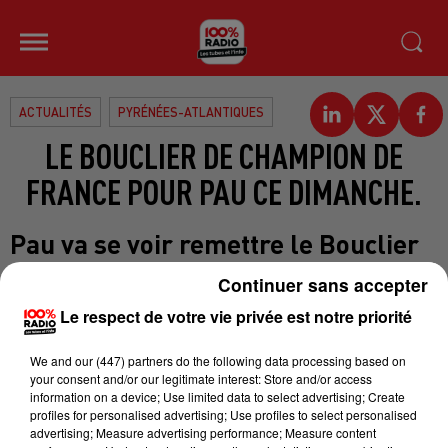
ACTUALITÉS
PYRÉNÉES-ATLANTIQUES
LE BOUCLIER DE CHAMPION DE
FRANCE POUR PAU CE DIMANCHE.
Pau va se voir remettre le Bouclier
de champion de France de Prod2 ce
Continuer sans accepter
dimanche devant son public après
Le respect de votre vie privée est notre priorité
son match contre Carcassonne à
17h30, à l'occasion de la 29ième
We and
our (447) partners
do the following data processing based on
journée. La section est assurée
your consent and/or our legitimate interest: Store and/or access
information on a device; Use limited data to select advertising; Create
d'évoluer en Top14 la saison
profiles for personalised advertising; Use profiles to select personalised
prochaine. Une grande fête est
advertising; Measure advertising performance; Measure content