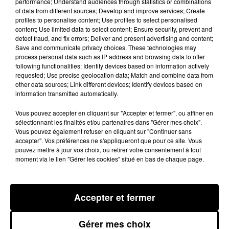
performance; Understand audiences through statistics or combinations
prévue au hameau, avec l'arrivée
of data from different sources; Develop and improve services; Create
profiles to personalise content; Use profiles to select personalised
des joueurs à la toulonnaise dès
content; Use limited data to select content; Ensure security, prevent and
16h. Ecoutez Michel Parneix, le
detect fraud, and fix errors; Deliver and present advertising and content;
Save and communicate privacy choices. These technologies may
directeur développement et
process personal data such as IP address and browsing data to offer
communication de la section
following functionalities: Identify devices based on information actively
requested; Use precise geolocation data; Match and combine data from
paloise, il revient sur l'ambiance du
other data sources; Link different devices; Identify devices based on
club.
information transmitted automatically.
Vous pouvez accepter en cliquant sur "Accepter et fermer", ou affiner en
sélectionnant les finalités et/ou partenaires dans "Gérer mes choix".
Publié : 2 mai 2015 à 9h59
Vous pouvez également refuser en cliquant sur "Continuer sans
accepter". Vos préférences ne s'appliqueront que pour ce site. Vous
pouvez mettre à jour vos choix, ou retirer votre consentement à tout
moment via le lien "Gérer les cookies" situé en bas de chaque page.
Accepter et fermer
Gérer mes choix