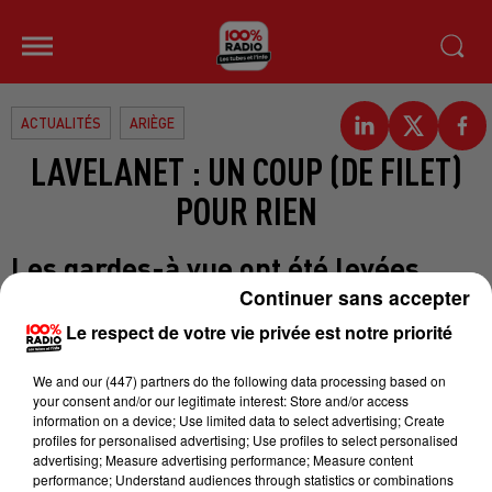
ACTUALITÉS
ARIÈGE
LAVELANET : UN COUP (DE FILET)
POUR RIEN
Les gardes-à vue ont été levées
pour les personnes interpellées
Continuer sans accepter
mercredi à Lavelanet. Des
Le respect de votre vie privée est notre priorité
arrestations dans le cadre de
We and
our (447) partners
do the following data processing based on
l’incendie criminel d’un foyer du
your consent and/or our legitimate interest: Store and/or access
Pays d’Olmes en septembre 2014, le
information on a device; Use limited data to select advertising; Create
profiles for personalised advertising; Use profiles to select personalised
drame avait fait 3 morts :
advertising; Measure advertising performance; Measure content
Gilbert Ferrier, Frédéric Amiot et D
performance; Understand audiences through statistics or combinations