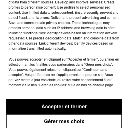
of data from different sources; Develop and improve services; Create
Une voiture avait été incendiée dans
profiles to personalise content; Use profiles to select personalised
le sous-sol de la résidence qui
content; Use limited data to select content; Ensure security, prevent and
detect fraud, and fix errors; Deliver and present advertising and content;
accueillait des personnes en
Save and communicate privacy choices. These technologies may
difficulté. Les suspects ont été
process personal data such as IP address and browsing data to offer
following functionalities: Identify devices based on information actively
libérés faute de preuves suffisantes
requested; Use precise geolocation data; Match and combine data from
other data sources; Link different devices; Identify devices based on
pour les mettre en examen.
information transmitted automatically.
Vous pouvez accepter en cliquant sur "Accepter et fermer", ou affiner en
Publié : 25 septembre 2015 à 8h45
sélectionnant les finalités et/ou partenaires dans "Gérer mes choix".
Vous pouvez également refuser en cliquant sur "Continuer sans
accepter". Vos préférences ne s'appliqueront que pour ce site. Vous
pouvez mettre à jour vos choix, ou retirer votre consentement à tout
moment via le lien "Gérer les cookies" situé en bas de chaque page.
Accepter et fermer
Gérer mes choix
MENTIONS LÉGALES