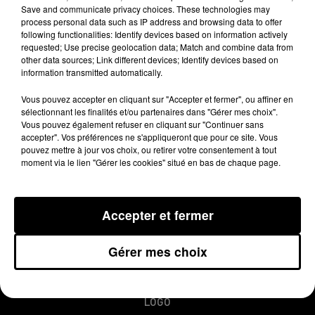
Save and communicate privacy choices. These technologies may
cette rencontre.
process personal data such as IP address and browsing data to offer
following functionalities: Identify devices based on information actively
requested; Use precise geolocation data; Match and combine data from
other data sources; Link different devices; Identify devices based on
Publié : 8 septembre 2014 à 7h46
information transmitted automatically.
Vous pouvez accepter en cliquant sur "Accepter et fermer", ou affiner en
sélectionnant les finalités et/ou partenaires dans "Gérer mes choix".
Vous pouvez également refuser en cliquant sur "Continuer sans
accepter". Vos préférences ne s'appliqueront que pour ce site. Vous
pouvez mettre à jour vos choix, ou retirer votre consentement à tout
moment via le lien "Gérer les cookies" situé en bas de chaque page.
Accepter et fermer
MENTIONS LÉGALES
CONDITIONS GÉNÉRALES D’UTILISATION
Gérer mes choix
REGLEMENT JEUX CONCOURS
PLAN DU SITE
LOGO