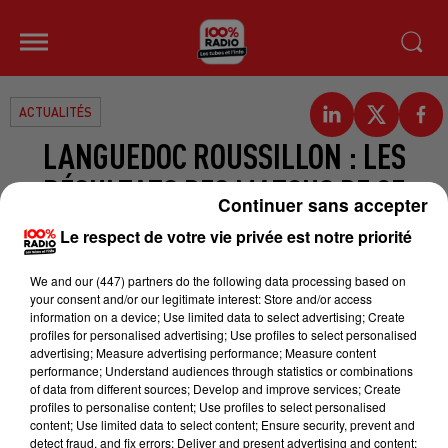
ACTUALITÉS
LANGUEDOC ROUSSILLON : LES
RÉSULTATS DES MATCHS DE CE
Continuer sans accepter
WEEK-END
Le respect de votre vie privée est notre priorité
3ème journée de proD2, et
We and
our (447) partners
do the following data processing based on
your consent and/or our legitimate interest: Store and/or access
Narbonne a rencontré Béziers.
information on a device; Use limited data to select advertising; Create
Narbonne s’est imposé hier 25 à 15.
profiles for personalised advertising; Use profiles to select personalised
advertising; Measure advertising performance; Measure content
Carcassonne se déplaçait à
performance; Understand audiences through statistics or combinations
Colomiers et s’est incliné 20 à 17.
of data from different sources; Develop and improve services; Create
profiles to personalise content; Use profiles to select personalised
On écoute Alexandres Jaffres ,
content; Use limited data to select content; Ensure security, prevent and
l’entraineur de l’USC qui revient sur
detect fraud, and fix errors; Deliver and present advertising and content;