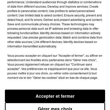
performance; Understand audiences through statistics or combinations
des files prioritaires dans les stations-service.
of data from different sources; Develop and improve services; Create
profiles to personalise content; Use profiles to select personalised
content; Use limited data to select content; Ensure security, prevent and
40 stations encore en rupture totale ou partielle
detect fraud, and fix errors; Deliver and present advertising and content;
Save and communicate privacy choices. These technologies may
process personal data such as IP address and browsing data to offer
Il est donc possible de faire le plein désormais dans
following functionalities: Identify devices based on information actively
toutes les stations-services disponibles des Pyrénées-
requested; Use precise geolocation data; Match and combine data from
other data sources; Link different devices; Identify devices based on
Orientales. Jusqu'à la mi journée, les véhicules légers
information transmitted automatically.
ne pouvaient remplir leur réservoir de 30 litres
Vous pouvez accepter en cliquant sur "Accepter et fermer", ou affiner en
seulement, les poids-lourds étaient eux limités à 120
sélectionnant les finalités et/ou partenaires dans "Gérer mes choix".
litres. Ce ne sera maintenant plus le cas. Par contre,
Vous pouvez également refuser en cliquant sur "Continuer sans
l’interdiction de vente de carburant dans des
accepter". Vos préférences ne s'appliqueront que pour ce site. Vous
pouvez mettre à jour vos choix, ou retirer votre consentement à tout
jerricans ou récipients transportables manuellement
moment via le lien "Gérer les cookies" situé en bas de chaque page.
est quant à elle maintenue dans l’ensemble du
département.
Accepter et fermer
Ces mesures ont été abrogées en raison d'une légère
amélioration de la situation des stocks d'essence et de
Gérer mes choix
gazole. Moins de 50 % des stations des Pyrénées-