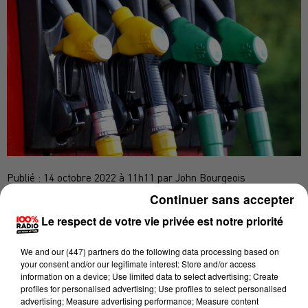
Publié : 14 octobre 2022 à 11h11 par John Bourgeois
Continuer sans accepter
Le respect de votre vie privée est notre priorité
"Une évolution positive",
c'est ce que note la préfecture
des Pyrénées-Orientales sur la situation de la pénurie
We and
our (447) partners
do the following data processing based on
your consent and/or our legitimate interest: Store and/or access
de carburant en pays catalan. Depuis 12 heures ce
information on a device; Use limited data to select advertising; Create
vendredi 14 octobre, la limitation de la vente
profiles for personalised advertising; Use profiles to select personalised
advertising; Measure advertising performance; Measure content
d'essence et de gazole a pris fin, comme la mesure