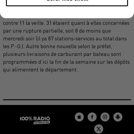
Orientales sont désormais en difficulté. 9 d’entre
elles restaient fermées à 16 heures ce jeudi soir,
contre 11 la veille. 31 étaient quant à elles concernées
par une rupture partielle, soit 8 de moins que
mercredi soir (il ya 87 stations-services au total dans
les P.-O.). Autre bonne nouvelle selon le préfet,
plusieurs livraisons de carburant par bateau sont
programmées d’ici la fin de la semaine sur les dépôts
qui alimentent le département.