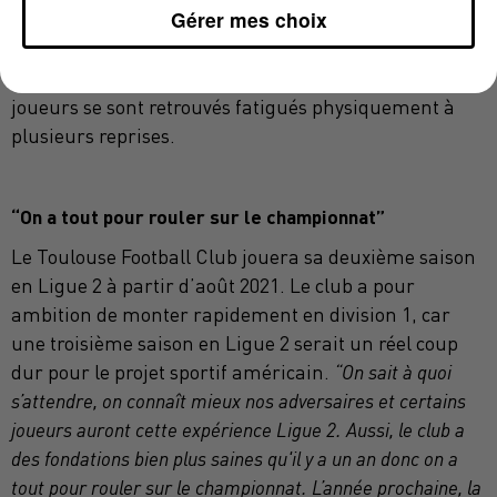
Gérer mes choix
permis de terminer dans le top 2.”
L’équipe a mis du
temps à se lancer dans la course à la montée. Enfin,
le covid-19 n’a pas aidé le club puisque beaucoup de
joueurs se sont retrouvés fatigués physiquement à
plusieurs reprises.
“On a tout pour rouler sur le championnat”
Le Toulouse Football Club jouera sa deuxième saison
en Ligue 2 à partir d’août 2021. Le club a pour
ambition de monter rapidement en division 1, car
une troisième saison en Ligue 2 serait un réel coup
dur pour le projet sportif américain.
“On sait à quoi
s’attendre, on connaît mieux nos adversaires et certains
joueurs auront cette expérience Ligue 2. Aussi, le club a
des fondations bien plus saines qu'il y a un an donc on a
tout pour rouler sur le championnat. L’année prochaine, la