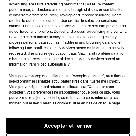
advertising; Measure advertising performance; Measure content
merci au staff et merci à la nouvelle direction.”
performance; Understand audiences through statistics or combinations
of data from different sources; Develop and improve services; Create
profiles to personalise content; Use profiles to select personalised
content; Use limited data to select content; Ensure security, prevent and
Une saison agitée
detect fraud, and fix errors; Deliver and present advertising and content;
Save and communicate privacy choices. These technologies may
On peut dire que la saison du TFC n’a pas été de tout
process personal data such as IP address and browsing data to offer
repos. En effet, un changement majeur a eu lieu l’été
following functionalities: Identify devices based on information actively
requested; Use precise geolocation data; Match and combine data from
dernier, le club a été vendu tardivement, ce qui a
other data sources; Link different devices; Identify devices based on
retardé le mercato estival.
“La vente du club, l’été
information transmitted automatically.
dernier, arrive un petit peu tard, donc le mercato
Vous pouvez accepter en cliquant sur "Accepter et fermer", ou affiner en
commence un petit peu tard, donc les recrues arrivent un
sélectionnant les finalités et/ou partenaires dans "Gérer mes choix".
petit peu tard et le début de saison on se le manque,
Vous pouvez également refuser en cliquant sur "Continuer sans
accepter". Vos préférences ne s'appliqueront que pour ce site. Vous
explique Jean Baptiste Jammes.
On perd les deux
pouvez mettre à jour vos choix, ou retirer votre consentement à tout
premiers matchs, après on fait deux matchs nuls donc on
moment via le lien "Gérer les cookies" situé en bas de chaque page.
perd un bon nombre de points. Je pense qu’avec les
recrues qui seraient arrivées 15 jours, trois semaines
Accepter et fermer
avant, on aurait pu prendre quelques points sur ces 4-5
premières journées, ce qui nous aurait probablement