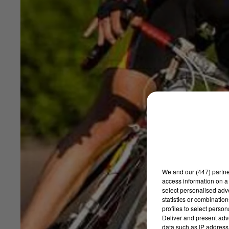
We and
our (447) partn
access information on a 
select personalised ad
statistics or combinatio
profiles to select person
Deliver and present adv
data such as IP address 