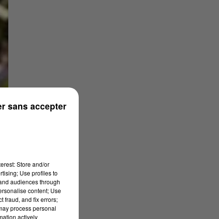
r sans accepter
erest: Store and/or
tising; Use profiles to
tand audiences through
personalise content; Use
 fraud, and fix errors;
 may process personal
mation actively