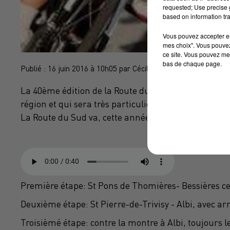
requested; Use precise g
based on information tra
Vous pouvez accepter en 
mes choix". Vous pouvez
ce site. Vous pouvez met
bas de chaque page.
Publié : 16 juin 2016 à 10h05 par Cécile Gabaude
La 40ème édition de la Route du Sud cycliste débute
région et qui sera très particulière, pour plusieurs 
La Route du Sud va, cette année, au-delà du sport, 
Première étape: St Pons de Thomières- Bessières ce 
Deuxième étape: St Pierre-de-Trivisy - Albi, avec arri
Troisièmé étape: contre la montre à Albi, toujours l