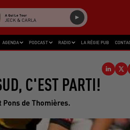
A Qui Le Tour
JECK & CARLA
AGENDA
PODCAST
RADIO
LA RÉGIE PUB
CONTA
UD, C'EST PARTI!
St Pons de Thomières.