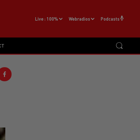
Live :
100%
Webradios
Podcasts
CT