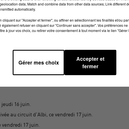
eolocation data; Match and combine data from other data sources; Link different de
nsmitted automatically.
cliquant sur "Accepter et fermer", ou affiner en sélectionnant les finalités et/ou pa
 également refuser en cliquant sur "Continuer sans accepter". Vos préférences ne 
tre à jour vos choix, ou retirer votre consentement à tout moment via le lien "Gérer 
 aujourd’hui. Une édition 2016 qui traversera toute la
Accepter et
raisons.
Gérer mes choix
fermer
Cyrille Masson:
jeudi 16 juin.
vée au circuit d'Albi, ce vendredi 17 juin.
e vendredi 17 juin.