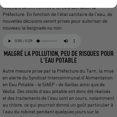
la rivière Tarn et des analyses sont en cours. Les
résultats seront connus d'ici 24 à 48h selon la
Préfecture. En fonction de l'état sanitaire de l'eau, de
nouvelles décisions seront prises pour autoriser de
nouveau la baignade ou non.
MALGRÉ LA POLLUTION, PEU DE RISQUES POUR
L'EAU POTABLE
Autre mesure prise par la Préfecture du Tarn, la mise
en alerte du Syndicat Intercommunal d'Alimentation
en Eau Potable - le SIAEP - de Gaillac ainsi que de
Véolia. Des stocks d'eau potable ont donc été réalisés
et des traitements de l'eau sont en cours, notamment
au chlore, ce qui pourrait donné un goût particulier à
l'eau du robinet pendant quelques jours sur le