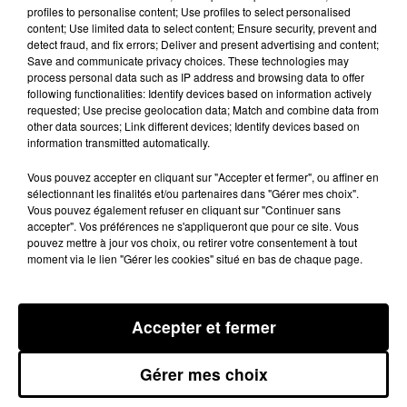
profiles to personalise content; Use profiles to select personalised
Alexis Bardon, gérant de l'Aqua Parc.
content; Use limited data to select content; Ensure security, prevent and
detect fraud, and fix errors; Deliver and present advertising and content;
Save and communicate privacy choices. These technologies may
process personal data such as IP address and browsing data to offer
following functionalities: Identify devices based on information actively
requested; Use precise geolocation data; Match and combine data from
other data sources; Link different devices; Identify devices based on
information transmitted automatically.
Vous pouvez accepter en cliquant sur "Accepter et fermer", ou affiner en
sélectionnant les finalités et/ou partenaires dans "Gérer mes choix".
Vous pouvez également refuser en cliquant sur "Continuer sans
accepter". Vos préférences ne s'appliqueront que pour ce site. Vous
pouvez mettre à jour vos choix, ou retirer votre consentement à tout
moment via le lien "Gérer les cookies" situé en bas de chaque page.
Accepter et fermer
Un espace de baignade désertique sur la base de
loisirs d'Aiguelèze, à Rivière, ce mardi
Gérer mes choix
En attendant, des prélèvements ont été effectués sur