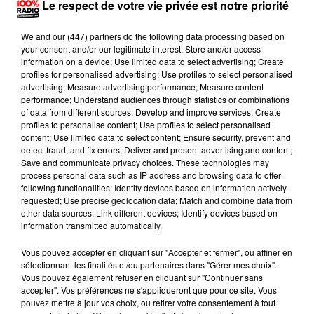
Le respect de votre vie privée est notre priorité
We and
our (447) partners
do the following data processing based on
your consent and/or our legitimate interest: Store and/or access
information on a device; Use limited data to select advertising; Create
Publié : 17 mai 2017 à 9h21 par Brice Vidal
profiles for personalised advertising; Use profiles to select personalised
advertising; Measure advertising performance; Measure content
Il y aura du suspens jusqu'au bout. Ce mardi l'Union
performance; Understand audiences through statistics or combinations
of data from different sources; Develop and improve services; Create
Tarbes-Lourdes s'est inclinée à domicile face à
profiles to personalise content; Use profiles to select personalised
Souffelweyeisheim lors de la demi-finale retour des
content; Use limited data to select content; Ensure security, prevent and
detect fraud, and fix errors; Deliver and present advertising and content;
play-offs de Nationale masculine 1. Des basketteurs
Save and communicate privacy choices. These technologies may
bigourdans déçus qui se voyaient déjà accéder en
process personal data such as IP address and browsing data to offer
finale après leur victoire au match aller. Mais c'était
following functionalities: Identify devices based on information actively
requested; Use precise geolocation data; Match and combine data from
sans compter sur l'esprit revanchard des
other data sources; Link different devices; Identify devices based on
Alsaciens qui se sont imposés sur le score de 72 à 66
information transmitted automatically.
au Quai de l'Adour. Il faudra donc une 3e manche
Vous pouvez accepter en cliquant sur "Accepter et fermer", ou affiner en
pour départager les deux équipes. Ce match aura
sélectionnant les finalités et/ou partenaires dans "Gérer mes choix".
Vous pouvez également refuser en cliquant sur "Continuer sans
lieu samedi sur le parquet de Souffelweyersheim. On
accepter". Vos préférences ne s'appliqueront que pour ce site. Vous
écoute Ludovic Vaty le pivot de l'Union Tarbes lourdes.
pouvez mettre à jour vos choix, ou retirer votre consentement à tout