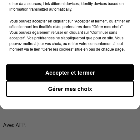
Lyon dimanche.
other data sources; Link different devices; Identify devices based on
information transmitted automatically.
Intraitable à domicile, l'UBB recule à la septième
Privé de ses deux demis de mêlée,
place.
Sébastien
Vous pouvez accepter en cliquant sur "Accepter et fermer", ou affiner en
sélectionnant les finalités et/ou partenaires dans "Gérer mes choix".
Bézy et Antoine Dupont, retenus avec le XV de France -
Vous pouvez également refuser en cliquant sur "Continuer sans
tout comme Huget, Médard et Marchand -Toulouse a
accepter". Vos préférences ne s'appliqueront que pour ce site. Vous
pouvez mettre à jour vos choix, ou retirer votre consentement à tout
fait confiance à Pierre Pages (28 ans) qui jouait
moment via le lien "Gérer les cookies" situé en bas de chaque page.
encore en Fédérale 1 il y a six mois. Les Toulousains
qui ont inscrit leur premier essai sur une offrande de
Romain Ntamack pour Arthur Bonneval sous les
Accepter et fermer
poteaux après une pénaltouche (10-0, 28e). Réduits à
quatorze après une cravate de Semi Radrada sur
Gérer mes choix
Sofiane Guitoune (33e), les Bordelais ont ensuite payé
cash leur infériorité numérique.
Avec AFP.