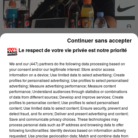
Publié : 4 novembre 2018 à 11h40
Continuer sans accepter
Le respect de votre vie privée est notre priorité
Et de cinq!
Le Stade Toulousain, pourtant privé de
nombreux éléments importants, a facilement
We and
our (447) partners
do the following data processing based on
remporté sa cinquième victoire consécutive toutes
your consent and/or our legitimate interest: Store and/or access
compétitions confondues en s'imposant à domicile
information on a device; Use limited data to select advertising; Create
profiles for personalised advertising; Use profiles to select personalised
avec le bonus offensif face à l'Union Bordeaux-Bègles
advertising; Measure advertising performance; Measure content
(40-0), samedi lors de la 9e journée de Top 14. Ce
performance; Understand audiences through statistics or combinations
of data from different sources; Develop and improve services; Create
troisième succès de rang en championnat - le
profiles to personalise content; Use profiles to select personalised
troisième en quatre matchs à domicile - permet aux
content; Use limited data to select content; Ensure security, prevent and
detect fraud, and fix errors; Deliver and present advertising and content;
Toulousains de s'emparer provisoirement de la
Save and communicate privacy choices. These technologies may
deuxième place du Top 14 à trois points de Clermont,
process personal data such as IP address and browsing data to offer
following functionalities: Identify devices based on information actively
en attendant le déplacement du Stade Français à
requested; Use precise geolocation data; Match and combine data from