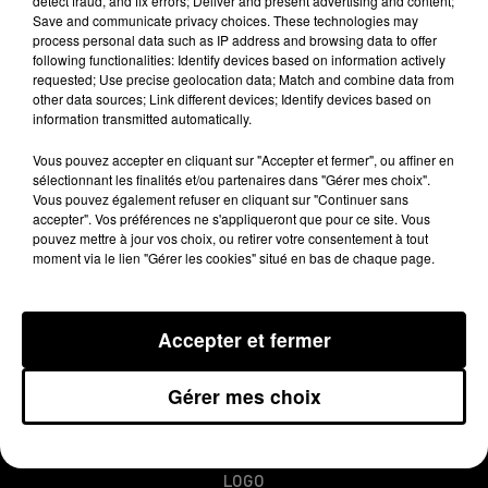
detect fraud, and fix errors; Deliver and present advertising and content;
août 2014. Le département le plus
Save and communicate privacy choices. These technologies may
touché reste l’Ariège.
process personal data such as IP address and browsing data to offer
following functionalities: Identify devices based on information actively
requested; Use precise geolocation data; Match and combine data from
other data sources; Link different devices; Identify devices based on
Publié : 30 septembre 2015 à 8h21
information transmitted automatically.
Vous pouvez accepter en cliquant sur "Accepter et fermer", ou affiner en
sélectionnant les finalités et/ou partenaires dans "Gérer mes choix".
Vous pouvez également refuser en cliquant sur "Continuer sans
accepter". Vos préférences ne s'appliqueront que pour ce site. Vous
pouvez mettre à jour vos choix, ou retirer votre consentement à tout
moment via le lien "Gérer les cookies" situé en bas de chaque page.
Accepter et fermer
MENTIONS LÉGALES
CONDITIONS GÉNÉRALES D’UTILISATION
Gérer mes choix
REGLEMENT JEUX CONCOURS
PLAN DU SITE
LOGO