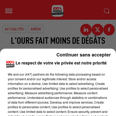
ACTUALITÉS
ARIÈGE
L'OURS FAIT MOINS DE DÉGÂTS
Les attaques et les dommages dus à
Continuer sans accepter
l’ours sont en baisse. Un constat de
Le respect de votre vie privée est notre priorité
la direction régionale de
l’Environnement, de l’Aménagement
We and
our (447) partners
do the following data processing based on
your consent and/or our legitimate interest: Store and/or access
et du Logement (la DREAL). Elle
information on a device; Use limited data to select advertising; Create
publie un bilan pour les
profiles for personalised advertising; Use profiles to select personalised
advertising; Measure advertising performance; Measure content
Pyrénées. Cette année, on
performance; Understand audiences through statistics or combinations
of data from different sources; Develop and improve services; Create
enregistre 107 dossiers de demande
profiles to personalise content; Use profiles to select personalised
d’indemnisation, contre 161 au 31
content; Use limited data to select content; Ensure security, prevent and