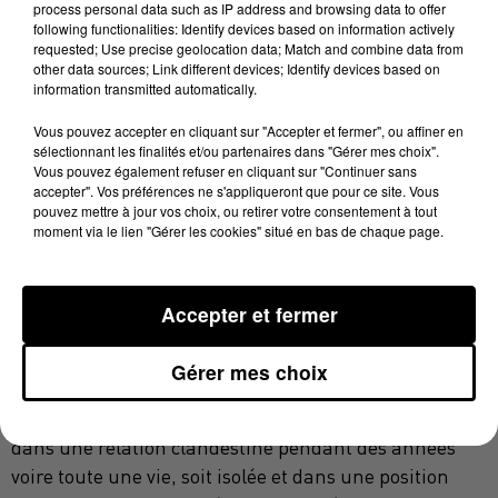
pour la fin de cette obligation de célibat pour les
process personal data such as IP address and browsing data to offer
following functionalities: Identify devices based on information actively
religieux. Une loi instaurée par l'Eglise catholique au
requested; Use precise geolocation data; Match and combine data from
douzième siècle pour réguler les mœurs de ses abbés
other data sources; Link different devices; Identify devices based on
information transmitted automatically.
mais aussi pour des raisons financières : l'héritage
de ces prêtres revenant systématiquement à l'Eglise.
Vous pouvez accepter en cliquant sur "Accepter et fermer", ou affiner en
sélectionnant les finalités et/ou partenaires dans "Gérer mes choix".
Les membres de l'association dénoncent donc une loi
Vous pouvez également refuser en cliquant sur "Continuer sans
obsolète et qui surtout, ne figure pas textuellement
accepter". Vos préférences ne s'appliqueront que pour ce site. Vous
dans la Bible.
pouvez mettre à jour vos choix, ou retirer votre consentement à tout
moment via le lien "Gérer les cookies" situé en bas de chaque page.
L'ENFER DES PRÊTRES, MAIS PAS
SEULEMENT...
Accepter et fermer
La mission principale de l'association "Plein Jour" est
d'offrir une écoute discrète et bienveillante aux
Gérer mes choix
compagnes secrètes des prêtres. Celles-ci se
retrouvent dans une grande souffrance, soit coincée
dans une relation clandestine pendant des années
voire toute une vie, soit isolée et dans une position