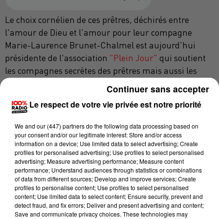
Le choix cornélien de ces prêtres, déchirés entre
l'amour de Dieu et l'amour pour leur compagne
Marie-Laurence Brunet-Chalmel est aujourd'hui
présidente de l'association
"Plein Jour"
qui soutient
les compagnes secrètes des prêtres mais aussi les
religieux qui ont du mal à supporter leur célibat et
Continuer sans accepter
surtout la solitude qui en découle. Elle parle d'une
Le respect de votre vie privée est notre priorité
véritable hypocrisie au sein de l'Eglise catholique
puisque selon son association, la moitié des prêtres
We and
our (447) partners
do the following data processing based on
aujourd'hui auraient des relations sexuelles, soit
your consent and/or our legitimate interest: Store and/or access
information on a device; Use limited data to select advertising; Create
dans le cadre d'une relation exclusive, soit avec
profiles for personalised advertising; Use profiles to select personalised
plusieurs partenaires. Pour elle, l'Eglise catholique
advertising; Measure advertising performance; Measure content
performance; Understand audiences through statistics or combinations
"nie le corps et ses besoins affectifs et sexuels", ce qui
of data from different sources; Develop and improve services; Create
parfois mène à de graves dérives : viols de religieuses
profiles to personalise content; Use profiles to select personalised
content; Use limited data to select content; Ensure security, prevent and
et abus sexuels sur des mineurs.
detect fraud, and fix errors; Deliver and present advertising and content;
L'association "Plein Jour" milite évidemment aussi
Save and communicate privacy choices. These technologies may