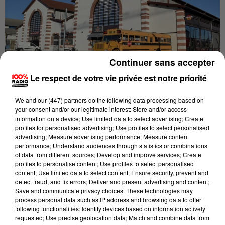
Continuer sans accepter
Le respect de votre vie privée est notre priorité
Publié : 21 mars 2022 à 12h02 par Brice Vidal
We and
our (447) partners
do the following data processing based on
your consent and/or our legitimate interest: Store and/or access
information on a device; Use limited data to select advertising; Create
profiles for personalised advertising; Use profiles to select personalised
Interpellé dans le Gers samedi, l'auteur présumé du
advertising; Measure advertising performance; Measure content
performance; Understand audiences through statistics or combinations
coup de poing qui a tué Enzo Peridy est déféré ce
of data from different sources; Develop and improve services; Create
lundi en vue de sa mise en examen. Les faits se sont
profiles to personalise content; Use profiles to select personalised
content; Use limited data to select content; Ensure security, prevent and
produits dans la nuit de vendredi à samedi quartier
detect fraud, and fix errors; Deliver and present advertising and content;
de l’Arsenal à Tarbes lors d'une soirée arrosée.
Save and communicate privacy choices. These technologies may
process personal data such as IP address and browsing data to offer
A 19 ans
"il encourt jusqu'à 20 ans de réclusion criminelle
following functionalities: Identify devices based on information actively
requested; Use precise geolocation data; Match and combine data from
pour coup mortel aggravé"
nous précise le procureur de