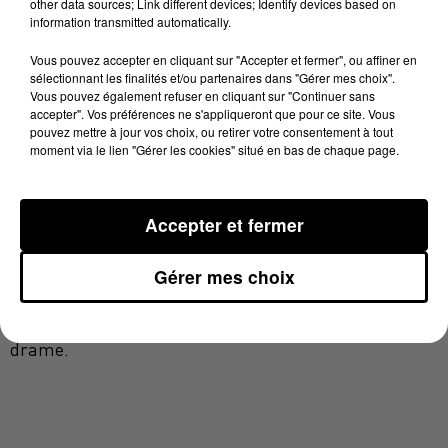
other data sources; Link different devices; Identify devices based on
la République de Tarbes, Pierre Aurignac qui a ouvert
information transmitted automatically.
une information judiciaire pour des faits de
"violences
Vous pouvez accepter en cliquant sur "Accepter et fermer", ou affiner en
ayant entraîné la mort sans intention de la donner par
sélectionnant les finalités et/ou partenaires dans "Gérer mes choix".
personne en ivresse manifeste".
Vous pouvez également refuser en cliquant sur "Continuer sans
accepter". Vos préférences ne s'appliqueront que pour ce site. Vous
Le rixe aurait éclaté
"pour un motif futile", "c'est une
pouvez mettre à jour vos choix, ou retirer votre consentement à tout
moment via le lien "Gérer les cookies" situé en bas de chaque page.
connerie d'étudiants"
nous explique une source proche
de l'enquête. Le mis en cause a violemment frappé la
victime qui
"est mal retombée"
. Le parquet demande
Accepter et fermer
le placement en détention provisoire du mis en cause.
Un juge d'instruction de Tarbes va désormais diriger
Gérer mes choix
l'enquête et faire la lumière sur les circonstances
précises de la bagarre et les motifs qui ont conduit au
drame.