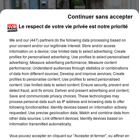
Continuer sans accepter
Le respect de votre vie privée est notre priorité
We and
our (447) partners
do the following data processing based on
your consent and/or our legitimate interest: Store and/or access
information on a device; Use limited data to select advertising; Create
profiles for personalised advertising; Use profiles to select personalised
Publié : 9 mai 2018 à 8h22
advertising; Measure advertising performance; Measure content
performance; Understand audiences through statistics or combinations
Un vent de panique a soufflé sur Saint-Béat dans la
of data from different sources; Develop and improve services; Create
profiles to personalise content; Use profiles to select personalised
nuit de lundi à mardi. De gros orages se sont abattus
content; Use limited data to select content; Ensure security, prevent and
sur ce secteur montagneux du Comminges : l’eau a
detect fraud, and fix errors; Deliver and present advertising and content;
Save and communicate privacy choices. These technologies may
jailli par les bouches d’égout dans le village faisant
process personal data such as IP address and browsing data to offer
ressortir le spectre des inondations de 2013. 15 à 20
following functionalities: Identify devices based on information actively
requested; Use precise geolocation data; Match and combine data from
cm d’eau stagnaient dans les rues entre les deux
other data sources; Link different devices; Identify devices based on
ponts de la commune. Heureusement rien à voir avec
information transmitted automatically.
la grande crue, la Garonne n’est pas sortie de son lit.
Vous pouvez accepter en cliquant sur "Accepter et fermer", ou affiner en
Quelques commerces et habitations ont été inondées.