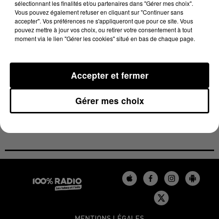
sélectionnant les finalités et/ou partenaires dans "Gérer mes choix".
Problème : le système Vigicrue n’a pas fonctionné,
Vous pouvez également refuser en cliquant sur "Continuer sans
accepter". Vos préférences ne s'appliqueront que pour ce site. Vous
aucune alerte n’a été reçue par la mairie.
Alain
pouvez mettre à jour vos choix, ou retirer votre consentement à tout
Frizoni, le maire de Saint-Béat a prévenu la sous-
moment via le lien "Gérer les cookies" situé en bas de chaque page.
préfecture. Il estimait ce mardi soir avoir été entendu
et attend désormais la réponse des services de l'Etat
Accepter et fermer
qui vont vraisemblablement diligenter une enquête
interne.
Gérer mes choix
MENTIONS LÉGALES