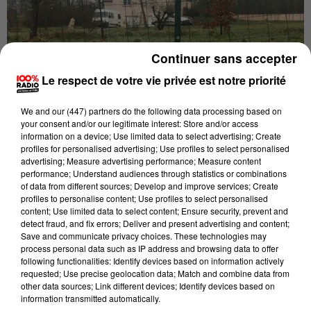
Continuer sans accepter
Le respect de votre vie privée est notre priorité
We and
our (447) partners
do the following data processing based on
Publié : 27 janvier 2021 à 10h55 par La Rédaction
your consent and/or our legitimate interest: Store and/or access
information on a device; Use limited data to select advertising; Create
UNE FEMME RETROUVÉE MORTE À SON
profiles for personalised advertising; Use profiles to select personalised
advertising; Measure advertising performance; Measure content
DOMICILE À SENOUILLAC DANS DES
performance; Understand audiences through statistics or combinations
CIRCONSTANCES TROUBLANTES.
of data from different sources; Develop and improve services; Create
profiles to personalise content; Use profiles to select personalised
content; Use limited data to select content; Ensure security, prevent and
detect fraud, and fix errors; Deliver and present advertising and content;
Save and communicate privacy choices. These technologies may
Mardi, en fin de journée, Sandra Vicente, adjointe au
process personal data such as IP address and browsing data to offer
maire de Senouillac, a été retrouvée chez elle,
following functionalities: Identify devices based on information actively
décédée. La femme à mobilité réduite porte des
requested; Use precise geolocation data; Match and combine data from
other data sources; Link different devices; Identify devices based on
traces de morsures de chiens "pouvant être
information transmitted automatically.
mortelles". Une enquête a été ouverte pour éclaircir