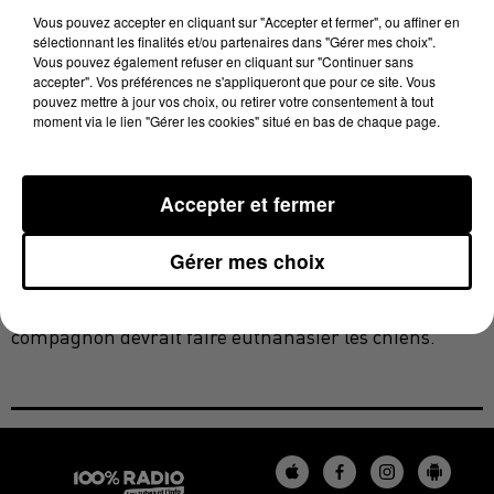
Vous pouvez accepter en cliquant sur "Accepter et fermer", ou affiner en
les circonstances de la mort de cette élue de 38 ans, et
sélectionnant les finalités et/ou partenaires dans "Gérer mes choix".
une autopsie va être réalisée selon Frédéric Cousin,
Vous pouvez également refuser en cliquant sur "Continuer sans
accepter". Vos préférences ne s'appliqueront que pour ce site. Vous
substitut du procureur du parquet d'Albi.
pouvez mettre à jour vos choix, ou retirer votre consentement à tout
moment via le lien "Gérer les cookies" situé en bas de chaque page.
Le compagnon de Sandra Vicente, qui a découvert le
corps sans vie, a trouvé leurs deux rottweilers, chiens
Accepter et fermer
de catégorie 2 nécessitant un permis, à côté du
cadavre. Le parquet a indiqué que des traces de sang
Gérer mes choix
ont été retrouvées dans la gueule des animaux. Les
chiens ont été amenés chez un vétérinaire. Le
compagnon devrait faire euthanasier les chiens.