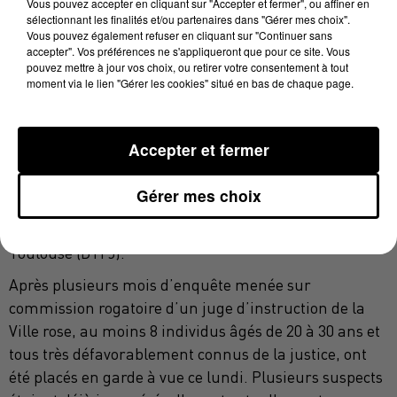
Vous pouvez accepter en cliquant sur "Accepter et fermer", ou affiner en
sélectionnant les finalités et/ou partenaires dans "Gérer mes choix".
Pyrénées-Orientales. Pour l’éliminer purement et
Vous pouvez également refuser en cliquant sur "Continuer sans
simplement comme dans les films sur la mafia ?
accepter". Vos préférences ne s'appliqueront que pour ce site. Vous
Possible. Heureusement pour lui, ce délinquant
pouvez mettre à jour vos choix, ou retirer votre consentement à tout
moment via le lien "Gérer les cookies" situé en bas de chaque page.
multirécidiviste a réussi à échapper à la vigilance de
ses bourreaux. Il parvenait à s’enfuir avant de se
réfugier à l’hôpital et tout raconter aux enquêteurs.
Accepter et fermer
Les policiers de l’antenne de la PJ de Perpignan le
mettaient alors sous bonne garde, avant de passer le
Gérer mes choix
dossier à la crim’ ; la division criminelle de la
direction territoriale de la police judiciaire de
Toulouse (DTPJ).
Après plusieurs mois d’enquête menée sur
commission rogatoire d’un juge d’instruction de la
Ville rose, au moins 8 individus âgés de 20 à 30 ans et
tous très défavorablement connus de la justice, ont
été placés en garde à vue ce lundi. Plusieurs suspects