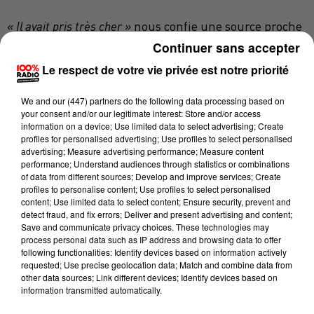
« Il avait pris très cher »
nous confie une source proche
du dossier habituée aux méthodes musclées du
Continuer sans accepter
grand banditisme.
Le respect de votre vie privée est notre priorité
M. Z. était complètement défiguré quand il a été
We and
our (447) partners
do the following data processing based on
admis à l’hôpital de Perpignan en mai dernier. Cette
your consent and/or our legitimate interest: Store and/or access
figure du narco trafic toulousain, qui gravite dans la
information on a device; Use limited data to select advertising; Create
profiles for personalised advertising; Use profiles to select personalised
nébuleuse des Izards a été enlevé, séquestré et torturé
advertising; Measure advertising performance; Measure content
au printemps dernier. Des vidéos de son passage à
performance; Understand audiences through statistics or combinations
of data from different sources; Develop and improve services; Create
tabac avaient été diffusées sur le réseau social
profiles to personalise content; Use profiles to select personalised
Snapchat, histoire de montrer l’exemple
content; Use limited data to select content; Ensure security, prevent and
probablement. Accusé par des rivaux de les avoir
detect fraud, and fix errors; Deliver and present advertising and content;
Save and communicate privacy choices. These technologies may
« carottés », comprenez : d’avoir volé de l’argent ou
process personal data such as IP address and browsing data to offer
des stupéfiants, M.Z. a vu sa vie défiler et s’en est sorti
following functionalities: Identify devices based on information actively
requested; Use precise geolocation data; Match and combine data from
par miracle.
other data sources; Link different devices; Identify devices based on
information transmitted automatically.
Après avoir été méthodiquement tabassé, ses
ravisseurs voulaient le conduire en Espagne via les