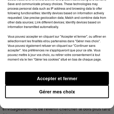
Save and communicate privacy choices. These technologies may
Les victimes ont déposé plainte à la gendarmerie et
process personal data such as IP address and browsing data to offer
ce sont les militaires de la communauté de brigades
following functionalities: Identify devices based on information actively
de Salies-du-Salat qui ont été chargés de l'enquête
requested; Use precise geolocation data; Match and combine data from
other data sources; Link different devices; Identify devices based on
par le parquet de Saint-Gaudens. Des faits,
information transmitted automatically.
qui rappellent les
méthodes employées en Ariège
Vous pouvez accepter en cliquant sur "Accepter et fermer", ou affiner en
à Perles-et-Castelet
et Bélesta.
sélectionnant les finalités et/ou partenaires dans "Gérer mes choix".
Vous pouvez également refuser en cliquant sur "Continuer sans
Un exploitant forestier espagnol a comparu en
accepter". Vos préférences ne s'appliqueront que pour ce site. Vous
décembre dernier devant le tribunal correctionnel de
pouvez mettre à jour vos choix, ou retirer votre consentement à tout
moment via le lien "Gérer les cookies" situé en bas de chaque page.
Foix, pour avoir coupé illégalement des centaines
d'arbres dans un village des Pyrénées. 21
propriétaires lésés avaient porté plainte. Une
Accepter et fermer
centaine de chênes centenaires et plus de 300 sapins
ou épicéas avaient alors été tronçonnés, illégalement
Gérer mes choix
en novembre 2020 et février 2021.
S'agit-il d'une affaire similaire ? Les auteurs
envisageaient-ils de revenir chercher le bois plus tard