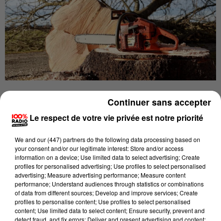
Publié : 22 avril 2022 à 17h36 par La Rédaction
Continuer sans accepter
Le respect de votre vie privée est notre priorité
Le choc pour deux propriétaires de chênes
We and
our (447) partners
do the following data processing based on
centenaires, à Montespan, dans le Comminges.
your consent and/or our legitimate interest: Store and/or access
information on a device; Use limited data to select advertising; Create
Une douzaine d’arbres leur appartenant
"ont été
profiles for personalised advertising; Use profiles to select personalised
advertising; Measure advertising performance; Measure content
frauduleusement abattus et laissés sur place"
nous
performance; Understand audiences through statistics or combinations
indiquent-ils. Une source proche de l'enquête nous
of data from different sources; Develop and improve services; Create
profiles to personalise content; Use profiles to select personalised
confirmait ce vendredi les faits, alors que les
content; Use limited data to select content; Ensure security, prevent and
propriétaires auraient été avisés le 10 avril dernier.
detect fraud, and fix errors; Deliver and present advertising and content;