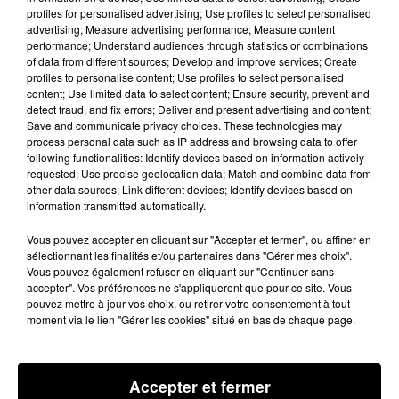
gendarmes de la compagnie de Saint-Gaudens, sous
profiles for personalised advertising; Use profiles to select personalised
advertising; Measure advertising performance; Measure content
l’autorité du parquet de Saint-Gaudens.
performance; Understand audiences through statistics or combinations
of data from different sources; Develop and improve services; Create
profiles to personalise content; Use profiles to select personalised
content; Use limited data to select content; Ensure security, prevent and
Dans quelle mesure et où les trafiquants se
detect fraud, and fix errors; Deliver and present advertising and content;
ravitaillaient-ils en cocaïne ? L’enquête et les
Save and communicate privacy choices. These technologies may
process personal data such as IP address and browsing data to offer
auditions en cours doivent le déterminer. Mais la
following functionalities: Identify devices based on information actively
poudre blanche était vraisemblablement destinée à
requested; Use precise geolocation data; Match and combine data from
other data sources; Link different devices; Identify devices based on
alimenter les toxicomanes du Luchonnais. Au moins
information transmitted automatically.
deux perquisitions aux domiciles des mis en cause
auraient été menées mardi et mercredi. Elles
Vous pouvez accepter en cliquant sur "Accepter et fermer", ou affiner en
sélectionnant les finalités et/ou partenaires dans "Gérer mes choix".
auraient permis, selon nos informations, de mettre la
Vous pouvez également refuser en cliquant sur "Continuer sans
main sur presque 10 000 euros en liquide et 220
accepter". Vos préférences ne s'appliqueront que pour ce site. Vous
pouvez mettre à jour vos choix, ou retirer votre consentement à tout
grammes de cocaïne.
moment via le lien "Gérer les cookies" situé en bas de chaque page.
Une source judiciaire nous précise que les personnes
visées « plutôt jeunes, une vingtaine d''années »
Accepter et fermer
appartiennent « au milieu des stupéfiants de