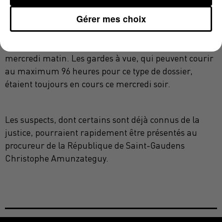
Bagnères-de-Luchon » mais toutes n’auraient pas
Gérer mes choix
forcément été interpellées dans la cité thermale. Les
gendarmes auraient appréhendé plusieurs cibles
simultanément mardi, avant de terminer le travail
mercredi matin. Les gardes à vue, qui peuvent courir
au maximum 96 heures pour ce type de dossier,
étaient toujours en cours ce mercredi soir.
Les suspects, dont certains sont déjà connus de la
justice, pourraient rapidement être présentés au
procureur de la République de Saint-Gaudens
Christophe Amunzateguy.