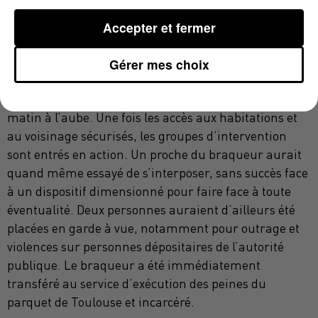
La gendarmerie met le paquet
Accepter et fermer
Une trentaine de gendarmes, avec notamment
l'antenne GIGN de Toulouse appuyés par des PSIG
Gérer mes choix
(peloton de surveillance et d’intervention de la
gendarmerie) ont lancé cette opération éclair samedi
matin à l’aube. Une fois les accès aux habitations et
au voisinage sécurisés, les groupes d’intervention
sont entrés en action. Un proche du braqueur aurait
quand même essayé de s’interposer, sans succès face
à un dispositif dimensionné pour faire face à toute
éventualité. Deux personnes auraient d’ailleurs été
placées en garde à vue, notamment pour outrage et
violences sur personnes dépositaires de l’autorité
publique. Le braqueur a été immédiatement
transféré au service d’exécution des peines du
parquet de Toulouse et incarcéré.