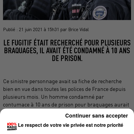
Publié : 21 juin 2021 à 15h31 par Brice Vidal
LE FUGITIF ÉTAIT RECHERCHÉ POUR PLUSIEURS
BRAQUAGES, IL AVAIT ÉTÉ CONDAMNÉ À 10 ANS
DE PRISON.
Ce sinistre personnage avait sa fiche de recherche
bien en vue dans toutes les polices de France depuis
plusieurs mois. Un homme condamné par
contumace à 10 ans de prison pour braquages aurait
été interpellé, samedi, sur la commune de Martres-
Continuer sans accepter
Tolosane au sud de Toulouse.
Le respect de votre vie privée est notre priorité