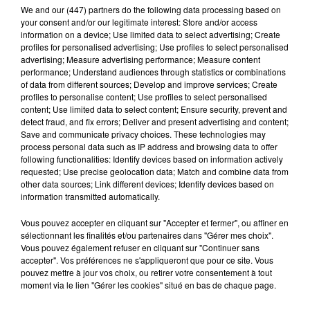
We and
our (447) partners
do the following data processing based on
Un criminel condamné pour braquage à main armée
your consent and/or our legitimate interest: Store and/or access
information on a device; Use limited data to select advertising; Create
Les gendarmes, tombés sur cet individu réputé très
profiles for personalised advertising; Use profiles to select personalised
advertising; Measure advertising performance; Measure content
dangereux, ont rapidement déployé un gros dispositif
performance; Understand audiences through statistics or combinations
vu le pedigree du loustic : un criminel de 45 ans
of data from different sources; Develop and improve services; Create
condamné pour vols à main armée. Selon une source
profiles to personalise content; Use profiles to select personalised
content; Use limited data to select content; Ensure security, prevent and
judiciaire, le braqueur
« originaire de la communauté
detect fraud, and fix errors; Deliver and present advertising and content;
des gens du voyage sédentarisés »
se terrait en
Save and communicate privacy choices. These technologies may
process personal data such as IP address and browsing data to offer
plusieurs points de la région proche des Pyrénées :
following functionalities: Identify devices based on information actively
Toulouse, Cazères, Martres-Tolosane et même
requested; Use precise geolocation data; Match and combine data from
other data sources; Link different devices; Identify devices based on
Bagnères-de-Bigorre (Hautes-Pyrénées). Son profil
information transmitted automatically.
aurait convaincu les gendarmes d’employer une
méthode aussi musclée qu'infaillible. Se sachant
Vous pouvez accepter en cliquant sur "Accepter et fermer", ou affiner en
sélectionnant les finalités et/ou partenaires dans "Gérer mes choix".
recherché, le braqueur était en effet sur ses gardes et
Vous pouvez également refuser en cliquant sur "Continuer sans
ses proches surveillaient même activement les allées
accepter". Vos préférences ne s'appliqueront que pour ce site. Vous
pouvez mettre à jour vos choix, ou retirer votre consentement à tout
et venues suspectes.
moment via le lien "Gérer les cookies" situé en bas de chaque page.