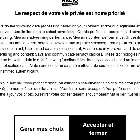
Le respect de votre vie privée est notre priorité
ers
do the following data processing based on your consent and/or our legitimate int
device; Use limited data to select advertising; Create profiles for personalised adver
vertising; Measure advertising performance; Measure content performance; Unders
ns of data from different sources; Develop and improve services; Create profiles to 
 ÂGÉES DU SECTEUR DES PORTES DU COMMINGES 
alised content; Use limited data to select content; Ensure security, prevent and detect
ertising and content; Save and communicate privacy choices. These technologies
and browsing data to offer following functionalities: Identify devices based on infor
eolocation data; Match and combine data from other data sources; Link different de
lui voler son argent. Trois individus ont été interpellés à
nsmitted automatically.
’aube, après une enquête des gendarmes de la brigade de
cliquant sur "Accepter et fermer", ou affiner en sélectionnant les finalités et/ou pa
 également refuser en cliquant sur "Continuer sans accepter". Vos préférences ne 
tre à jour vos choix, ou retirer votre consentement à tout moment via le lien "Gérer 
ivement de 29 ans, 25 ans et 23 ans, ont été arrêtés su
arde à vue, ils doivent être déférés et mis en examen ce
e 8 jours pour la victime. Le 11 avril dernier, deux
tée de 90 ans en pleine nuit. Une proie facile qu’ils
Accepter et
Gérer mes choix
fermer