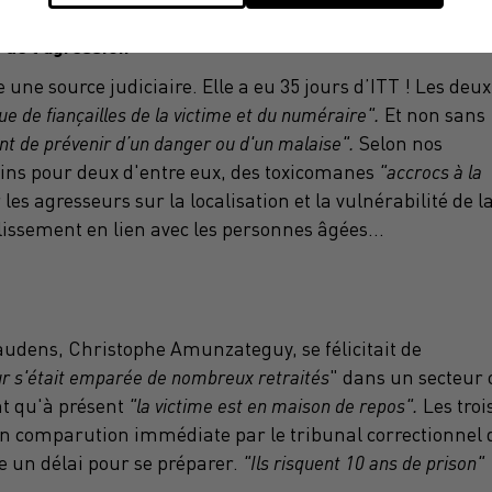
s de l'agression
une source judiciaire. Elle a eu 35 jours d’ITT ! Les deux
ue de fiançailles de la victime et du numéraire".
Et non sans
nt de prévenir d’un danger ou d'un malaise".
Selon nos
oins pour deux d'entre eux, des toxicomanes
"accrocs à la
les agresseurs sur la localisation et la vulnérabilité de l
lissement en lien avec les personnes âgées...
audens, Christophe Amunzateguy, se félicitait de
ur s'était emparée de nombreux retraités
" dans un secteur 
nt qu'à présent
"la victime est en maison de repos".
Les troi
 en comparution immédiate par le tribunal correctionnel 
 un délai pour se préparer.
"Ils risquent 10 ans de prison"