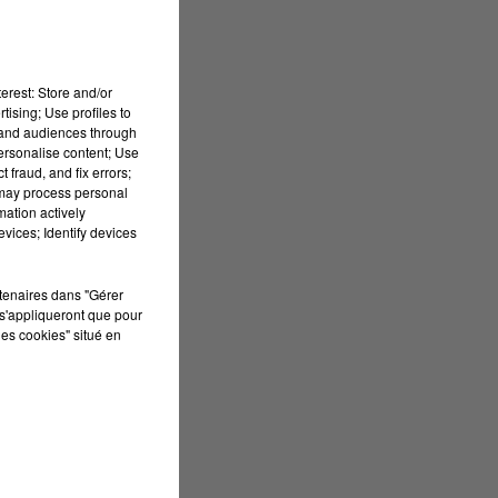
erest: Store and/or
tising; Use profiles to
tand audiences through
personalise content; Use
?
 fraud, and fix errors;
 may process personal
mation actively
vices; Identify devices
rtenaires dans "Gérer
s'appliqueront que pour
les cookies" situé en
r