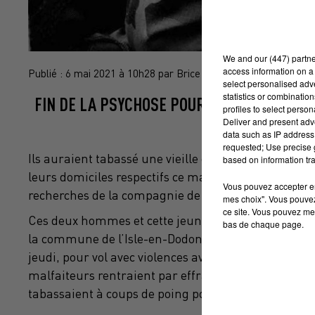
We and
our (447) partn
access information on a 
Publié : 6 mai 2021 à 10h28 par Brice Vidal
select personalised ad
statistics or combinatio
FIN DE LA PSYCHOSE POUR LES PERSONNES
profiles to select person
Deliver and present adv
data such as IP address 
requested; Use precise g
Ils auraient tabassé une vieille dame de 90 ans pour 
based on information tra
leurs domiciles respectifs ce mardi 4 mai 2021 à l
Vous pouvez accepter en 
recherches de la compagnie de Saint-Gaudens.
mes choix". Vous pouvez
ce site. Vous pouvez met
Ces deux hommes et cette jeune femme, âgés respect
bas de chaque page.
la commune de l’Isle-en-Dodon. Après 48 heures de g
jeudi, pour vol avec violences avec une ITT de plus d
malfaiteurs rentraient par effraction chez une retrai
tabassaient à coups de poing pour la dépouiller.