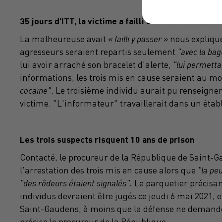
35 jours d'ITT, la victime a failli décéder des suite
La malheureuse avait
« failli y passer »
nous explique 
agresseurs seraient repartis seulement
"avec la bag
lui avoir arraché son bracelet d’alerte,
"lui permetta
informations, les trois mis en cause seraient au m
cocaïne"
. Le troisième individu aurait pu renseigner 
victime. "L'informateur" travaillerait dans un étab
Les trois suspects risquent 10 ans de prison
Contacté, le procureur de la République de Saint-G
l'arrestation des trois mis en cause alors que
"la pe
"des rôdeurs étaient signalés".
Le parquetier précisa
individus devraient être jugés ce jeudi 6 mai 2021,
Saint-Gaudens, à moins que la défense ne demande
précise le procureur de la République.