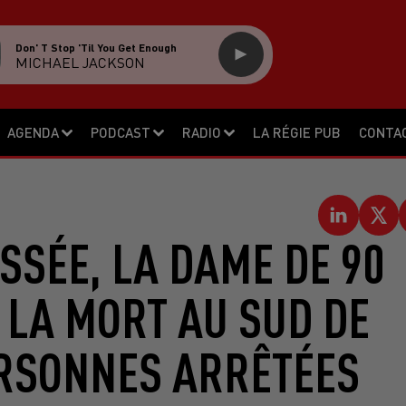
Don' T Stop 'til You Get Enough
MICHAEL JACKSON
AGENDA
PODCAST
RADIO
LA RÉGIE PUB
CONTA
SSÉE, LA DAME DE 90
 LA MORT AU SUD DE
ERSONNES ARRÊTÉES