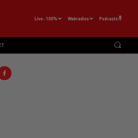
Live :
100%
Webradios
Podcasts
CT