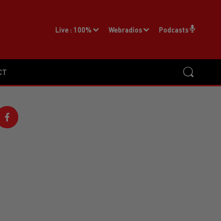
Live :
100%
Webradios
Podcasts
CT