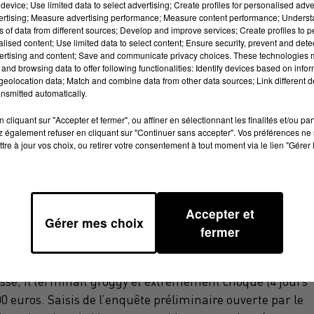
device; Use limited data to select advertising; Create profiles for personalised adver
vertising; Measure advertising performance; Measure content performance; Unders
ns of data from different sources; Develop and improve services; Create profiles to 
alised content; Use limited data to select content; Ensure security, prevent and detect
ertising and content; Save and communicate privacy choices. These technologies
and browsing data to offer following functionalities: Identify devices based on infor
eolocation data; Match and combine data from other data sources; Link different de
nsmitted automatically.
cliquant sur "Accepter et fermer", ou affiner en sélectionnant les finalités et/ou pa
 également refuser en cliquant sur "Continuer sans accepter". Vos préférences ne 
tre à jour vos choix, ou retirer votre consentement à tout moment via le lien "Gérer 
Accepter et
Gérer mes choix
fermer
s dans un dossier d’extorsion.
e d’années avait été enlevé et séquestré pendant
sé, il terminait groggy et extrêmement choqué (4 jours
00 euros. Saisis de l’enquête préliminaire ouverte par le