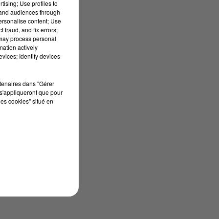
tising; Use profiles to
tand audiences through
personalise content; Use
 fraud, and fix errors;
 may process personal
mation actively
vices; Identify devices
rtenaires dans "Gérer
s'appliqueront que pour
les cookies" situé en