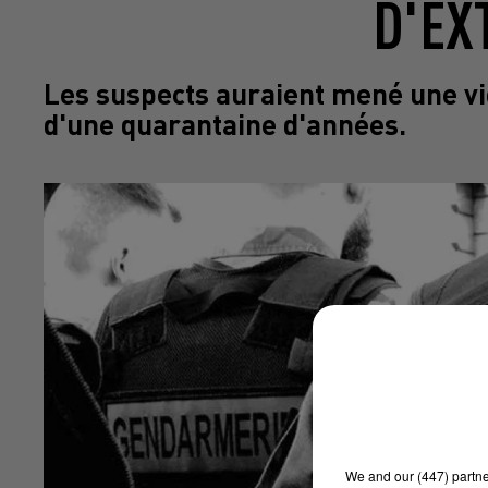
D'EX
Les suspects auraient mené une v
d'une quarantaine d'années.
We and
our (447) partn