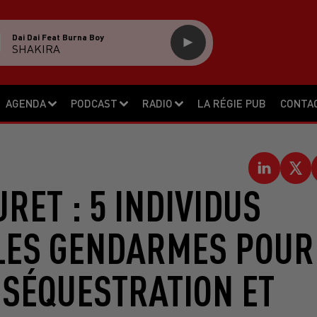
Dai Dai Feat Burna Boy
SHAKIRA
AGENDA
PODCAST
RADIO
LA RÉGIE PUB
CONTA
RET : 5 INDIVIDUS
 LES GENDARMES POUR
 SÉQUESTRATION ET