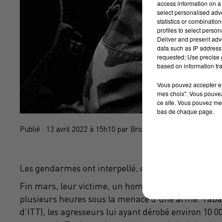
access information on a 
select personalised ad
statistics or combinatio
profiles to select person
Deliver and present adv
data such as IP address 
requested; Use precise g
based on information tra
Vous pouvez accepter en 
mes choix". Vous pouvez
ce site. Vous pouvez met
bas de chaque page.
Publié : 13 avril 2022 à 15h10 par Brice Vidal
Les gendarmes ont interpellé, ce mardi, 5 personne
Fin mars, leur victime, un homme d’une quarantain
plusieurs heures sous la menace d’une arme. Tabas
d’ITT), les agresseurs lui ayant dérobé environ 10 0