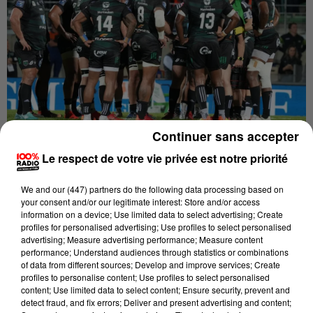
Continuer sans accepter
Publié : 26 juin 2022 à 10h48 par La Rédaction
Le respect de votre vie privée est notre priorité
We and
our (447) partners
do the following data processing based on
your consent and/or our legitimate interest: Store and/or access
L'US Montauban est en passe de terminer son
information on a device; Use limited data to select advertising; Create
recrutement avec 2 joueurs évoluant en Top 14.
profiles for personalised advertising; Use profiles to select personalised
advertising; Measure advertising performance; Measure content
performance; Understand audiences through statistics or combinations
of data from different sources; Develop and improve services; Create
Selon nos informations, il s’agit des deux Géorgiens
profiles to personalise content; Use profiles to select personalised
de Brive, le 3e ligne centre Otar Giorgadze et l’ouvreur
content; Use limited data to select content; Ensure security, prevent and
detect fraud, and fix errors; Deliver and present advertising and content;
Tedo Abzhandadze. Concernant Otar Giorgadze (26