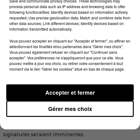
Save and communicate privacy choices. These technologies may
ans), il s’agit d’un joli coup réalisé par les dirigeants
process personal data such as IP address and browsing data to offer
following functionalities: Identify devices based on information actively
sapiacains. Un temps annoncé partant pour Bayonne
requested; Use precise geolocation data; Match and combine data from
par la presse spécialisée, le solide numéro 8 (1m93,
other data sources; Link different devices; Identify devices based on
information transmitted automatically.
110 kg) devrait finalement poser ses valises en Tarn et
Garonne. International géorgien (30 sélections), il a
Vous pouvez accepter en cliquant sur "Accepter et fermer", ou affiner en
participé à 8 matchs de Top 14 cette saison. Formé à
sélectionnant les finalités et/ou partenaires dans "Gérer mes choix".
Vous pouvez également refuser en cliquant sur "Continuer sans
Clermont, il a la particularité de posséder le statut de
accepter". Vos préférences ne s'appliqueront que pour ce site. Vous
JIFF(Joueur issu de la formation française).
pouvez mettre à jour vos choix, ou retirer votre consentement à tout
moment via le lien "Gérer les cookies" situé en bas de chaque page.
Le demi d’ouverture Tedo Abzhandadze (23 ans) vient
Accepter et fermer
renforcer la ligne de trois-quarts montalbanaise. En 3
saisons à Brive, l’international géorgien (18
Gérer mes choix
sélections) a participé à 28 matchs (18 en Top 14 et 10
en Challenge Cup). Les dirigeants de l’USM auraient
obtenu l’accord verbal des deux joueurs et leurs
signatures seraient imminentes.