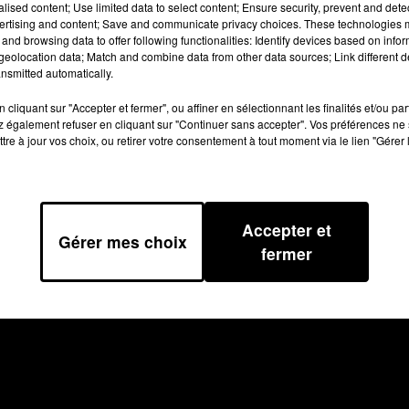
alised content; Use limited data to select content; Ensure security, prevent and detect
L'acte criminel n'est pas à exclure.
ertising and content; Save and communicate privacy choices. These technologies
and browsing data to offer following functionalities: Identify devices based on infor
eolocation data; Match and combine data from other data sources; Link different de
nsmitted automatically.
cliquant sur "Accepter et fermer", ou affiner en sélectionnant les finalités et/ou pa
 également refuser en cliquant sur "Continuer sans accepter". Vos préférences ne 
tre à jour vos choix, ou retirer votre consentement à tout moment via le lien "Gérer 
Accepter et
Gérer mes choix
fermer
TIONS GÉNÉRALES D’UTILISATION
REGLEMENT JEUX CONCO
Archives
2026
2025
2024
2023
2022