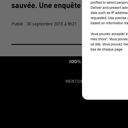
profiles to select person
sauvée. Une enquête a été ouverte. 
Deliver and present adv
data such as IP address 
requested; Use precise g
based on information tra
Publié : 30 septembre 2015 à 8h21
Vous pouvez accepter en 
mes choix". Vous pouvez
ce site. Vous pouvez met
bas de chaque page.
MENTIONS LÉGALES
CONDI