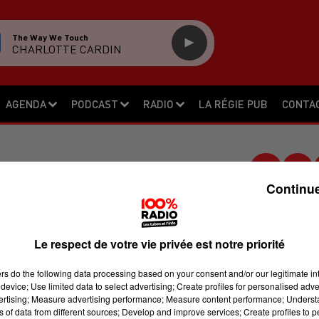
The Way We Touch
CHARLOTTE CARDIN
AGENDA
PODCAST
RADIO
LA RÉGIE PUB
CONTA
Continue
MORTEL À PAU
Le respect de votre vie privée est notre priorité
die s'est déclaré dans un immeuble
ruit plusieurs appartements et provoqu
ers
do the following data processing based on your consent and/or our legitimate int
device; Use limited data to select advertising; Create profiles for personalised adver
ions mitoyennes. Quatre personnes ont
vertising; Measure advertising performance; Measure content performance; Unders
urs mais une cinquième n'a pas pu êtr
ns of data from different sources; Develop and improve services; Create profiles to 