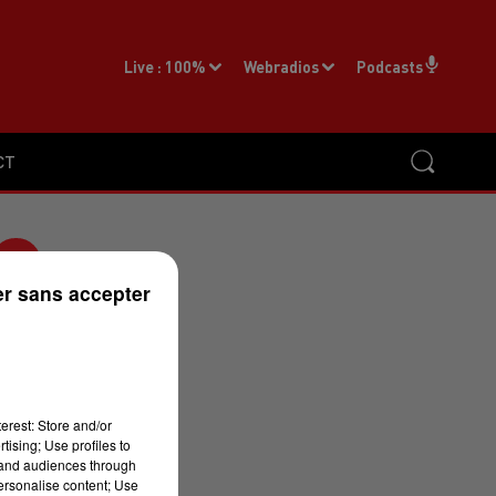
Live :
100%
Webradios
Podcasts
CT
r sans accepter
é
erest: Store and/or
tising; Use profiles to
tand audiences through
e
personalise content; Use