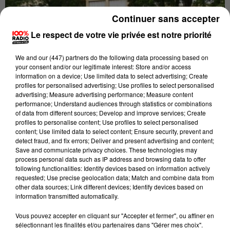
Continuer sans accepter
Le respect de votre vie privée est notre priorité
We and
our (447) partners
do the following data processing based on
your consent and/or our legitimate interest: Store and/or access
information on a device; Use limited data to select advertising; Create
profiles for personalised advertising; Use profiles to select personalised
advertising; Measure advertising performance; Measure content
performance; Understand audiences through statistics or combinations
of data from different sources; Develop and improve services; Create
profiles to personalise content; Use profiles to select personalised
content; Use limited data to select content; Ensure security, prevent and
detect fraud, and fix errors; Deliver and present advertising and content;
Publié : 19 juin 2016 à 11h25
Save and communicate privacy choices. These technologies may
process personal data such as IP address and browsing data to offer
Les flammes ont démarré dans un appartement du
following functionalities: Identify devices based on information actively
requested; Use precise geolocation data; Match and combine data from
premier étage de cette habitation collective de la rue
other data sources; Link different devices; Identify devices based on
d'Empare, peu avant 10h. L'origine reste encore
information transmitted automatically.
indéterminée.
Vous pouvez accepter en cliquant sur "Accepter et fermer", ou affiner en
Les pompiers ont évacués 11 personnes, dont des
sélectionnant les finalités et/ou partenaires dans "Gérer mes choix".