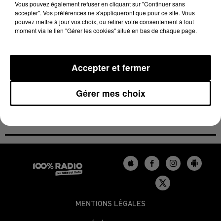
enfants. Le drame a été évité grâce aux soldats du
Vous pouvez également refuser en cliquant sur "Continuer sans
accepter". Vos préférences ne s'appliqueront que pour ce site. Vous
feu, qui ont réalisé 5 sauvetages, par échelle ou par
pouvez mettre à jour vos choix, ou retirer votre consentement à tout
corde, de personnes coincées par les fumées.
moment via le lien "Gérer les cookies" situé en bas de chaque page.
Le feu a rapidement été maîtrisé, mais la
propagation de la fumée a contraint à l'évacuation de
Accepter et fermer
6 personnes vers l'hôpital du Pays d'Autan pour des
examens de contrôle.
Gérer mes choix
Environ 35 pompiers étaient mobilisés.
MENTIONS LÉGALES