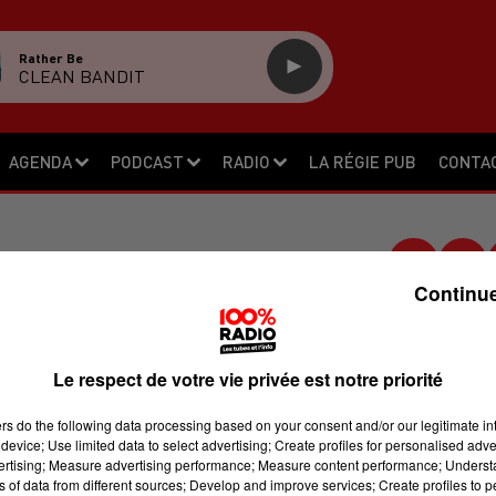
Rather Be
CLEAN BANDIT
AGENDA
PODCAST
RADIO
LA RÉGIE PUB
CONTA
Continue
N : LE PROPRIÉTAIRE
N DÉTENTION
Le respect de votre vie privée est notre priorité
ers
do the following data processing based on your consent and/or our legitimate int
device; Use limited data to select advertising; Create profiles for personalised adver
ié sa maison jeudi soir à Oloron a été
vertising; Measure advertising performance; Measure content performance; Unders
 incendie et violence volontaire sur 
ns of data from different sources; Develop and improve services; Create profiles to 