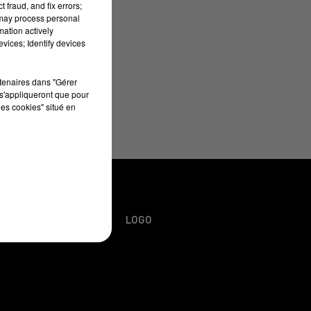
 fraud, and fix errors;
 may process personal
mation actively
vices; Identify devices
rtenaires dans "Gérer
s'appliqueront que pour
les cookies" situé en
URS
PLAN DU SITE
LOGO