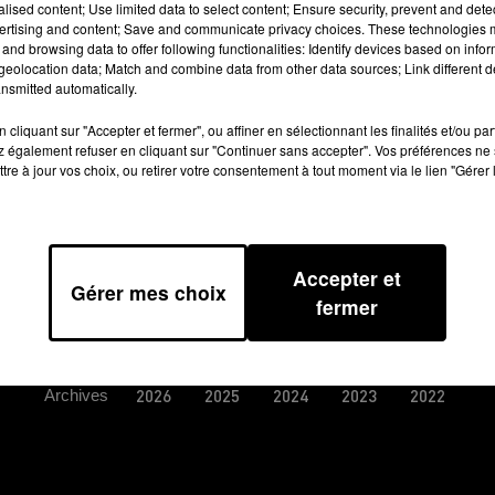
alised content; Use limited data to select content; Ensure security, prevent and detect
. Il aurait voulu se venger de sa femme
ertising and content; Save and communicate privacy choices. These technologies
and browsing data to offer following functionalities: Identify devices based on infor
eolocation data; Match and combine data from other data sources; Link different de
nsmitted automatically.
cliquant sur "Accepter et fermer", ou affiner en sélectionnant les finalités et/ou pa
 également refuser en cliquant sur "Continuer sans accepter". Vos préférences ne 
tre à jour vos choix, ou retirer votre consentement à tout moment via le lien "Gérer 
Accepter et
Gérer mes choix
fermer
TIONS GÉNÉRALES D’UTILISATION
REGLEMENT JEUX CONCO
Archives
2026
2025
2024
2023
2022