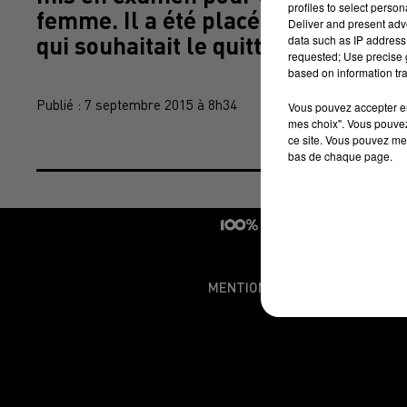
profiles to select person
femme. Il a été placé en détention
Deliver and present adv
qui souhaitait le quitter.
data such as IP address 
requested; Use precise g
based on information tra
Publié : 7 septembre 2015 à 8h34
Vous pouvez accepter en 
mes choix". Vous pouvez
ce site. Vous pouvez met
bas de chaque page.
MENTIONS LÉGALES
CONDI