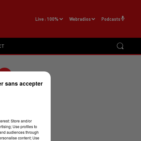
Live :
100%
Webradios
Podcasts
CT
r sans accepter
erest: Store and/or
tising; Use profiles to
tand audiences through
sa
personalise content; Use