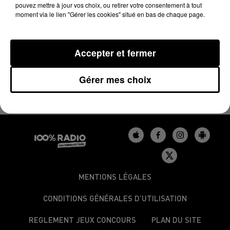
gros incendie, mais d'importantes fumées se sont
pouvez mettre à jour vos choix, ou retirer votre consentement à tout
moment via le lien "Gérer les cookies" situé en bas de chaque page.
dégagées. Une seule personne a été transportée à
l'hôpital d'Albi. Une quarantaine de personnes ont
été relogées par la mairie de Gaillac, au camping des
Accepter et fermer
Sources. Elles devraient retrouver leur logement dans
la journée.
Gérer mes choix
MENTIONS LÉGALES
CONDITIONS GÉNÉRALES D’UTILISATION
REGLEMENT JEUX CONCOURS
PLAN DU SITE