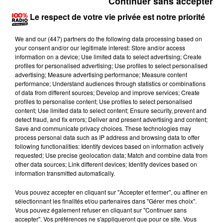
Continuer sans accepter
Le respect de votre vie privée est notre priorité
We and
our (447) partners
do the following data processing based on
your consent and/or our legitimate interest: Store and/or access
information on a device; Use limited data to select advertising; Create
profiles for personalised advertising; Use profiles to select personalised
advertising; Measure advertising performance; Measure content
performance; Understand audiences through statistics or combinations
of data from different sources; Develop and improve services; Create
Publié : 17 novembre 2016 à 10h20 par Cécile Gabaude
profiles to personalise content; Use profiles to select personalised
content; Use limited data to select content; Ensure security, prevent and
On en sait plus sur le feu qui s'est déclaré hier soir à
detect fraud, and fix errors; Deliver and present advertising and content;
Save and communicate privacy choices. These technologies may
Gaillac.
process personal data such as IP address and browsing data to offer
following functionalities: Identify devices based on information actively
Rappelons que 60 sapeurs-pompiers ont été mobilisés
requested; Use precise geolocation data; Match and combine data from
vers 20h40 dans une résidence Gaillacoise, située au
other data sources; Link different devices; Identify devices based on
information transmitted automatically.
37 rue Joseph Rigal. Il s'agit d'un feu d'origine
accidentelle qui a pris dans la cage d'escalier. En
Vous pouvez accepter en cliquant sur "Accepter et fermer", ou affiner en
sélectionnant les finalités et/ou partenaires dans "Gérer mes choix".
cause: un mégot de cigarette jeté par un locataire sur
Vous pouvez également refuser en cliquant sur "Continuer sans
une couverture qui se trouvait sous l'escalier. Pas de
accepter". Vos préférences ne s'appliqueront que pour ce site. Vous