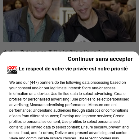
Publié : 28 décembre 2021 à 16h20 par Cécile Gabaude
Continuer sans accepter
Grichka Bogdanoff était né en Août 1949 dans le
Le respect de votre vie privée est notre priorité
Gers
, sur la petite commune de St Lary, à quelques
kilomètres d'Auch, et il a fait partie des élèves de
We and
our (447) partners
do the following data processing based on
your consent and/or our legitimate interest: Store and/or access
Tarn
l'Abbaye école de Sorèze dans le
.
information on a device; Use limited data to select advertising; Create
profiles for personalised advertising; Use profiles to select personalised
«
Il s'est éteint paisiblement à l’hôpital, ce mardi 28
advertising; Measure advertising performance; Measure content
décembre 2021, pour rejoindre ses étoiles
» a écrit sa
performance; Understand audiences through statistics or combinations
of data from different sources; Develop and improve services; Create
famille dans un communiqué. Il avait 72 ans.
profiles to personalise content; Use profiles to select personalised
content; Use limited data to select content; Ensure security, prevent and
Grichka Bogdanoff, était connu avec son frère jumeau
detect fraud, and fix errors; Deliver and present advertising and content;
Igor, pour avoir animé l'émission Temps X dans les
Save and communicate privacy choices. These technologies may