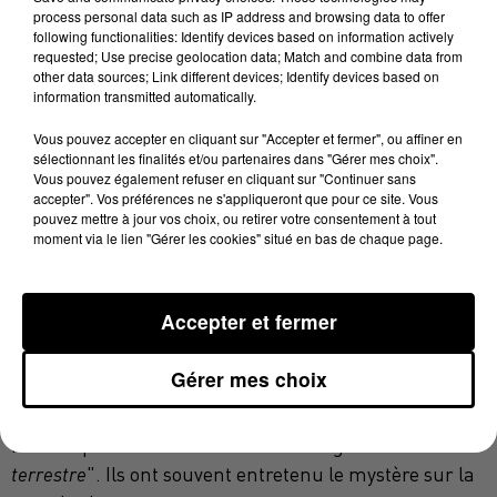
process personal data such as IP address and browsing data to offer
années 1980. Lancée en 1979, elle diffusait des séries
following functionalities: Identify devices based on information actively
comme La Quatrième Dimension, Le Prisonnier ou
requested; Use precise geolocation data; Match and combine data from
Les Envahisseurs.
other data sources; Link different devices; Identify devices based on
information transmitted automatically.
Avec son frère, il a fait de la vulgarisation scientifique
et de la science-fiction son domaine de prédilection,
Vous pouvez accepter en cliquant sur "Accepter et fermer", ou affiner en
sélectionnant les finalités et/ou partenaires dans "Gérer mes choix".
mais la crédibilité de leurs travaux scientifiques a
Vous pouvez également refuser en cliquant sur "Continuer sans
souvent été remise en cause.
accepter". Vos préférences ne s'appliqueront que pour ce site. Vous
pouvez mettre à jour vos choix, ou retirer votre consentement à tout
Animateurs dans les années 1980 et 1990, les
moment via le lien "Gérer les cookies" situé en bas de chaque page.
inséparables jumeaux Bogdanoff ont écumé les
plateaux télé et radio, dans les années 2000, jouant
avec leur image.
Accepter et fermer
Grichka, comme Igor, suscitait la curiosité du public,
Gérer mes choix
du fait de sa personnalité et surtout de son physique :
un visage totalement déformé. Les deux frères
revendiquaient le fait d’avoir un visage "
d’extra
terrestre
". Ils ont souvent entretenu le mystère sur la