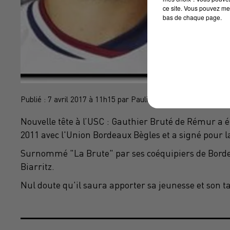
ce site. Vous pouvez met
bas de chaque page.
Publié : 7 avril 2017 à 11h15 par Pauline Schaller
Nouvelle tête à l’USC : Gauthier Bruté de Rémur a é
2011 avec l'Union Bordeaux Bègles et a signé pour l
Surnommé "La Brute" par ses coéquipiers de Borde
Biarritz.
Nul doute qu'il saura apporter sa jeunesse et son tal