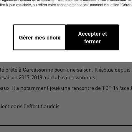
tre à jour vos choix, ou retirer votre consentement à tout moment via le lien "Gérer 
Accepter et
Gérer mes choix
fermer
té prêté à Carcassonne pour une saison. Il évolue depuis
a saison 2017-2018 au club carcassonnais.
aux; il a notamment joué une rencontre de TOP 14 face 
ent dans l'effectif audois.