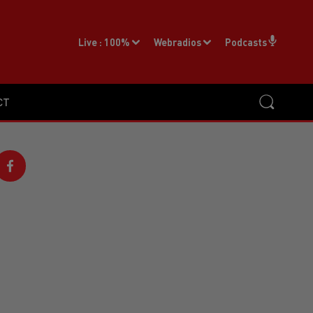
Live :
100%
Webradios
Podcasts
CT