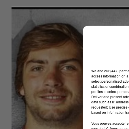
We and
our (447) partn
access information on a 
select personalised ad
statistics or combinatio
profiles to select person
Deliver and present adv
data such as IP address 
requested; Use precise g
based on information tra
Vous pouvez accepter en 
mes choix". Vous pouvez