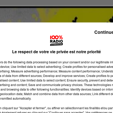
Continue
Le respect de votre vie privée est notre priorité
ers
do the following data processing based on your consent and/or our legitimate int
device; Use limited data to select advertising; Create profiles for personalised adver
vertising; Measure advertising performance; Measure content performance; Unders
ns of data from different sources; Develop and improve services; Create profiles to 
alised content; Use limited data to select content; Ensure security, prevent and detect
ertising and content; Save and communicate privacy choices. These technologies
and browsing data to offer following functionalities: Identify devices based on infor
eolocation data; Match and combine data from other data sources; Link different de
nsmitted automatically.
cliquant sur "Accepter et fermer", ou affiner en sélectionnant les finalités et/ou pa
 également refuser en cliquant sur "Continuer sans accepter". Vos préférences ne 