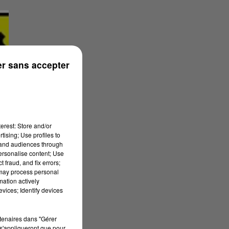
r sans accepter
erest: Store and/or
tising; Use profiles to
tand audiences through
personalise content; Use
 fraud, and fix errors;
 may process personal
mation actively
vices; Identify devices
rtenaires dans "Gérer
s'appliqueront que pour