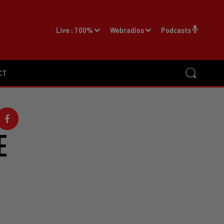
Live :
100%
Webradios
Podcasts
CT
E