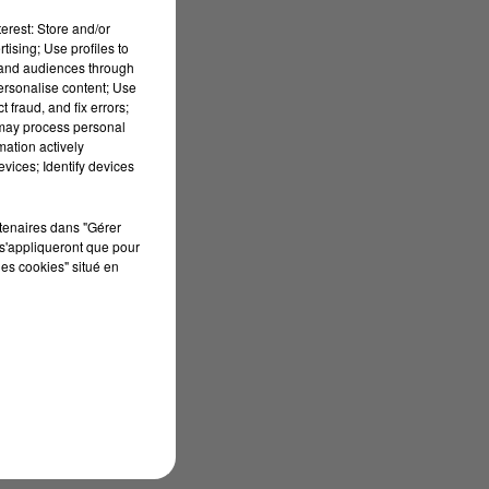
erest: Store and/or
tising; Use profiles to
tand audiences through
personalise content; Use
 fraud, and fix errors;
 may process personal
mation actively
vices; Identify devices
le
rtenaires dans "Gérer
s'appliqueront que pour
les cookies" situé en