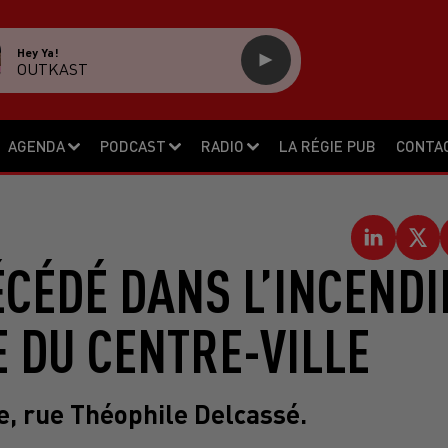
Hey Ya!
OUTKAST
AGENDA
PODCAST
RADIO
LA RÉGIE PUB
CONTA
ÉCÉDÉ DANS L’INCENDI
 DU CENTRE-VILLE
née, rue Théophile Delcassé.