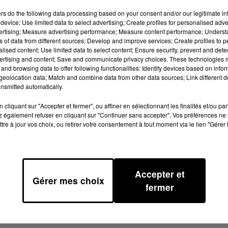
ers
do the following data processing based on your consent and/or our legitimate int
device; Use limited data to select advertising; Create profiles for personalised adver
vertising; Measure advertising performance; Measure content performance; Unders
ns of data from different sources; Develop and improve services; Create profiles to 
alised content; Use limited data to select content; Ensure security, prevent and detect
ertising and content; Save and communicate privacy choices. These technologies
and browsing data to offer following functionalities: Identify devices based on infor
eolocation data; Match and combine data from other data sources; Link different de
est déclaré en fin de matinée, à 11 h 30, dans un immeub
nsmitted automatically.
cliquant sur "Accepter et fermer", ou affiner en sélectionnant les finalités et/ou pa
ictime des flammes et un habitant n’a malheureusement
 également refuser en cliquant sur "Continuer sans accepter". Vos préférences ne 
ée à l’hôpital. Rapidement, 25 pompiers ont été déployés
tre à jour vos choix, ou retirer votre consentement à tout moment via le lien "Gérer 
rs de la police judiciaire étaient toujours sur place.
nt été maîtrisées par les soldats du feu. L’heure est
Accepter et
Gérer mes choix
fermer