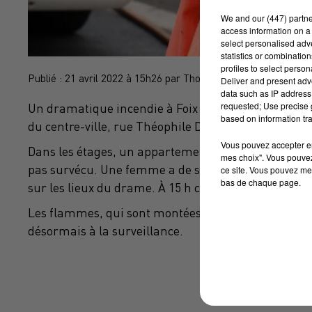
We and
our (447) partn
access information on a 
select personalised ad
statistics or combinatio
profiles to select person
Publié : 21 avril 2022 à 15h26 par Thomas naudi
Deliver and present adv
data such as IP address 
requested; Use precise g
Un dramatique incendie à Foix en Ariège. Le feu s’
based on information tra
du centre-ville, rue Théophile Delcassé.
Vous pouvez accepter en 
Dans les étages, un appartement de 60 m2 a été v
mes choix". Vous pouvez
pas survécu. Une femme a de son côté été transport
ce site. Vous pouvez met
bas de chaque page.
sur les lieux du drame. À 15 h ce jeudi, les enquêteu
Les flammes, qui sont montées à l’étage supérieur, o
désormais à la surveillance.