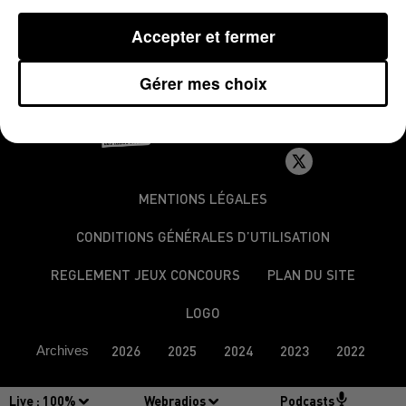
Publié : 27 janvier 2015 à 8h48
Accepter et fermer
Gérer mes choix
MENTIONS LÉGALES
CONDITIONS GÉNÉRALES D’UTILISATION
REGLEMENT JEUX CONCOURS
PLAN DU SITE
LOGO
Archives
2026
2025
2024
2023
2022
Live :
100%
Webradios
Podcasts