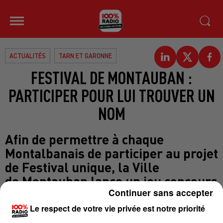
ACTUALITÉS
TARN ET GARONNE
FESTIVAL DE MONTAUBAN :
PARTICIPER POUR LUI TROUVER UN
NOM
Afin de permettre à chaque
Montalbanais de participer au projet
de Festival unique, la Ville
de Montauban lance un jeu concours
Continuer sans accepter
sur sa page Facebook, relayé sur
son site
Le respect de votre vie privée est notre priorité
internet www.montauban.com, afin