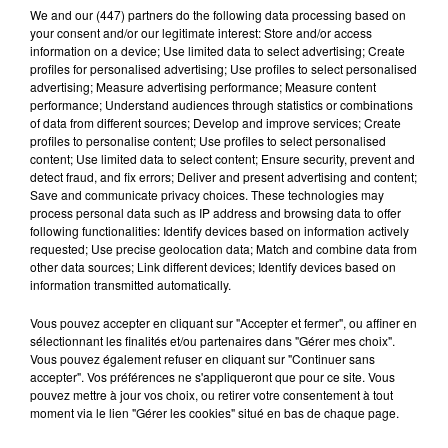
We and
our (447) partners
do the following data processing based on
de trouver le nom du rendez-vous
your consent and/or our legitimate interest: Store and/or access
qui se déroulera durant tout le mois
information on a device; Use limited data to select advertising; Create
profiles for personalised advertising; Use profiles to select personalised
de juillet 2015. Le Festival
advertising; Measure advertising performance; Measure content
proposera une programmation
performance; Understand audiences through statistics or combinations
of data from different sources; Develop and improve services; Create
d’une quarantaine d’événements
profiles to personalise content; Use profiles to select personalised
content; Use limited data to select content; Ensure security, prevent and
autour de la musique, des variétés,
detect fraud, and fix errors; Deliver and present advertising and content;
du jazz, de la danse, de l’humour,
Save and communicate privacy choices. These technologies may
process personal data such as IP address and browsing data to offer
des spectacles enfants, des arts de
following functionalities: Identify devices based on information actively
la rue. Pour participer, il suffit de
requested; Use precise geolocation data; Match and combine data from
other data sources; Link different devices; Identify devices based on
déposer votre proposition de nom
information transmitted automatically.
du 26 janvier au 2 février. Le ou les
Vous pouvez accepter en cliquant sur "Accepter et fermer", ou affiner en
gagnants se verront remettre 2
sélectionnant les finalités et/ou partenaires dans "Gérer mes choix".
places pour le spectacle de leur
Vous pouvez également refuser en cliquant sur "Continuer sans
accepter". Vos préférences ne s'appliqueront que pour ce site. Vous
choix durant le «festival In». BV
pouvez mettre à jour vos choix, ou retirer votre consentement à tout
moment via le lien "Gérer les cookies" situé en bas de chaque page.