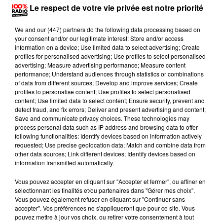
Le respect de votre vie privée est notre priorité
We and
our (447) partners
do the following data processing based on
your consent and/or our legitimate interest: Store and/or access
information on a device; Use limited data to select advertising; Create
profiles for personalised advertising; Use profiles to select personalised
advertising; Measure advertising performance; Measure content
performance; Understand audiences through statistics or combinations
of data from different sources; Develop and improve services; Create
profiles to personalise content; Use profiles to select personalised
Publié : 1er juillet 2016 à 16h40 par Brice Vidal
content; Use limited data to select content; Ensure security, prevent and
detect fraud, and fix errors; Deliver and present advertising and content;
On se dirige vers l'ouverture d'une information
Save and communicate privacy choices. These technologies may
process personal data such as IP address and browsing data to offer
judiciaire à Castres, après l'opération de police de
following functionalities: Identify devices based on information actively
jeudi. Les forces de l’ordre ont saisi des armes et des
requested; Use precise geolocation data; Match and combine data from
other data sources; Link different devices; Identify devices based on
explosifs dans une cave d'un immeuble du quartier
information transmitted automatically.
de Lameilhé. Le propriétaire de la cave, placé en
Vous pouvez accepter en cliquant sur "Accepter et fermer", ou affiner en
garde à vue ce jeudi, devrait être présenté ce vendredi
sélectionnant les finalités et/ou partenaires dans "Gérer mes choix".
à un juge d'instruction. Une information judiciaire
Vous pouvez également refuser en cliquant sur "Continuer sans
pour détention d'armes et de munitions devrait être
accepter". Vos préférences ne s'appliqueront que pour ce site. Vous
pouvez mettre à jour vos choix, ou retirer votre consentement à tout