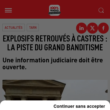
ACTUALITÉS
TARN
EXPLOSIFS RETROUVÉS À CASTRES :
LA PISTE DU GRAND BANDITISME
Une information judiciaire doit être
ouverte.
Continuer sans accepter