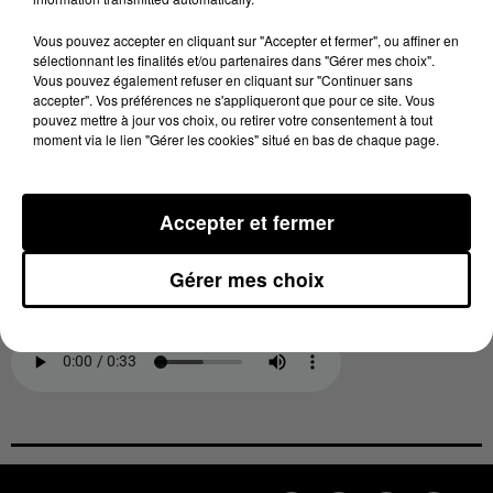
syndicats demandent un "Plan Marshall" de la police
Vous pouvez accepter en cliquant sur "Accepter et fermer", ou affiner en
pour améliorer les conditions de travail au quotidien.
sélectionnant les finalités et/ou partenaires dans "Gérer mes choix".
Vous pouvez également refuser en cliquant sur "Continuer sans
Fabien Vanhemelryck a accepté de dire quelques
accepter". Vos préférences ne s'appliqueront que pour ce site. Vous
mots pour 100%:
pouvez mettre à jour vos choix, ou retirer votre consentement à tout
moment via le lien "Gérer les cookies" situé en bas de chaque page.
Accepter et fermer
Fabien Vanhemelryck n'a pas caché son amertume
face aux insitutions qu'il accuse de ne pas soutenir la
Gérer mes choix
police. Mention spéciale à la DDSP de l'Hérault et à la
préfète de l'Aude