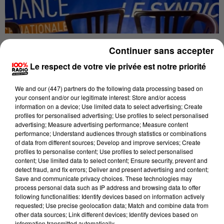
Continuer sans accepter
Publié : 24 juin 2020 à 11h11 par La Rédaction
Le respect de votre vie privée est notre priorité
En pleine période de crise, le syndicat de police
Alliance a tenu ce mardi son congrès régional à
We and
our (447) partners
do the following data processing based on
Villefranche-de-Lauragais. Evénement inédit, le
your consent and/or our legitimate interest: Store and/or access
information on a device; Use limited data to select advertising; Create
secrétaire général du syndicat, Fabien Vanhemelryck
profiles for personalised advertising; Use profiles to select personalised
a fait le déplacement pour assister à la réunion. Il a
advertising; Measure advertising performance; Measure content
performance; Understand audiences through statistics or combinations
tenu à afficher son soutien avec une police soumise à
of data from different sources; Develop and improve services; Create
rude épreuve en ce moment. Les mouvements de
profiles to personalise content; Use profiles to select personalised
content; Use limited data to select content; Ensure security, prevent and
colère se multiplient, dernièrement des policiers ont
detect fraud, and fix errors; Deliver and present advertising and content;
jeté leurs menottes au sol à Tarbes, Toulouse,
Save and communicate privacy choices. These technologies may
Montauban, Perpignan, Carcassonne...
process personal data such as IP address and browsing data to offer
following functionalities: Identify devices based on information actively
Eprouvés par les événements dramatiques constatés
requested; Use precise geolocation data; Match and combine data from
other data sources; Link different devices; Identify devices based on
aux Etats-Unis et les répercussions en France, les
information transmitted automatically.