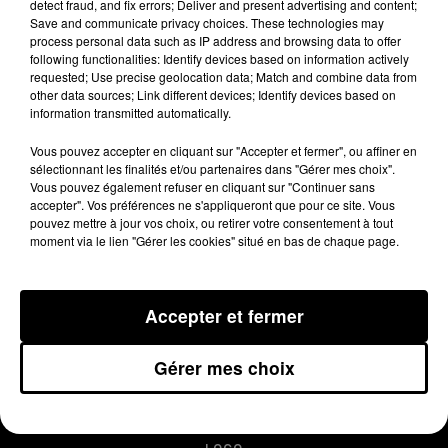
detect fraud, and fix errors; Deliver and present advertising and content;
canalisation d'eau chaude de la
Save and communicate privacy choices. These technologies may
chaudière.
process personal data such as IP address and browsing data to offer
following functionalities: Identify devices based on information actively
requested; Use precise geolocation data; Match and combine data from
other data sources; Link different devices; Identify devices based on
Publié : 15 octobre 2014 à 8h18
information transmitted automatically.
Vous pouvez accepter en cliquant sur "Accepter et fermer", ou affiner en
sélectionnant les finalités et/ou partenaires dans "Gérer mes choix".
Vous pouvez également refuser en cliquant sur "Continuer sans
accepter". Vos préférences ne s'appliqueront que pour ce site. Vous
pouvez mettre à jour vos choix, ou retirer votre consentement à tout
moment via le lien "Gérer les cookies" situé en bas de chaque page.
Accepter et fermer
MENTIONS LÉGALES
Gérer mes choix
CONDITIONS GÉNÉRALES D’UTILISATION
REGLEMENT JEUX CONCOURS
PLAN DU SITE