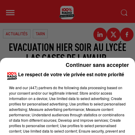
ACTUALITÉS
TARN
EVACUATION HIER SOIR AU LYCÉE
LAS CASES DE LAVAUR.
Continuer sans accepter
Ce sont 70 élèves et 11 encadrants
Le respect de votre vie privée est notre priorité
du lycée LAS CASES de Lavaur qui
We and
our (447) partners
do the following data processing based on
ont été évacués. Les pompiers sont
your consent and/or our legitimate interest: Store and/or access
intervenus suite au déclenchement
information on a device; Use limited data to select advertising; Create
profiles for personalised advertising; Use profiles to select personalised
du système de sécurité incendie
advertising; Measure advertising performance; Measure content
vers 21h30. Après une
performance; Understand audiences through statistics or combinations
of data from different sources; Develop and improve services; Create
reconnaissance sur place, il
profiles to personalise content; Use profiles to select personalised
s'agissait en fait d'une rupture de
content; Use limited data to select content; Ensure security, prevent and