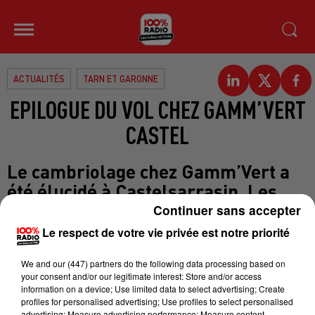
ACTUALITÉS
TARN ET GARONNE
EPILOGUE DU VOL CHEZ GAMM’VERT
CASTEL
Le cambriolage chez Gamm’Vert a
été élucidé à Castelsarrasin. Les
faits datent du 2 mai dernier. 9000 €
Continuer sans accepter
de préjudice en tout, entre le vol de
Le respect de votre vie privée est notre priorité
matériel et les dégradations
We and
our (447) partners
do the following data processing based on
commises. Un homme avait été
your consent and/or our legitimate interest: Store and/or access
identifié grâce à son ADN et c’est
information on a device; Use limited data to select advertising; Create
profiles for personalised advertising; Use profiles to select personalised
son témoignage qui a permis aux
advertising; Measure advertising performance; Measure content