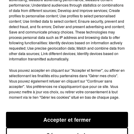
policiers de Castel de loger le
performance; Understand audiences through statistics or combinations
of data from different sources; Develop and improve services; Create
deuxième suspect, âgé de 26 ans. Il
profiles to personalise content; Use profiles to select personalised
a été interpellé le 5 novembre et a
content; Use limited data to select content; Ensure security, prevent and
detect fraud, and fix errors; Deliver and present advertising and content;
reconnu les faits. Ce natif de
Save and communicate privacy choices. These technologies may
Montech sera jugé prochainement.
process personal data such as IP address and browsing data to offer
following functionalities: Identify devices based on information actively
Le premier suspect identifié est
requested; Use precise geolocation data; Match and combine data from
other data sources; Link different devices; Identify devices based on
décédé entre temps, suite à un
information transmitted automatically.
accident de voiture. BV
Vous pouvez accepter en cliquant sur "Accepter et fermer", ou affiner en
sélectionnant les finalités et/ou partenaires dans "Gérer mes choix".
Vous pouvez également refuser en cliquant sur "Continuer sans
Publié : 7 novembre 2014 à 17h18
accepter". Vos préférences ne s'appliqueront que pour ce site. Vous
pouvez mettre à jour vos choix, ou retirer votre consentement à tout
moment via le lien "Gérer les cookies" situé en bas de chaque page.
Accepter et fermer