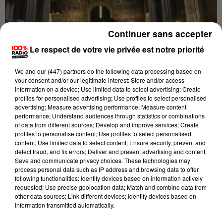
Continuer sans accepter
Le respect de votre vie privée est notre priorité
We and
our (447) partners
do the following data processing based on
Publié : 21 mars 2018 à 10h14 par Laurent Batigne
your consent and/or our legitimate interest: Store and/or access
information on a device; Use limited data to select advertising; Create
profiles for personalised advertising; Use profiles to select personalised
Ce mardi soir, de 20 heures à plus de minuit, les
advertising; Measure advertising performance; Measure content
abords de la Cathédrale sainte Cécile à Albi ont été
performance; Understand audiences through statistics or combinations
fermés à la circulation pour la deuxième soirée
of data from different sources; Develop and improve services; Create
profiles to personalise content; Use profiles to select personalised
d'enregistrement avec l'orgue de la Cathédrale.
content; Use limited data to select content; Ensure security, prevent and
detect fraud, and fix errors; Deliver and present advertising and content;
L'organsite titulaire de l’orgue, Frédéric Deschamps,
Save and communicate privacy choices. These technologies may
enregistre un CD consacré à Bach pour l'association
process personal data such as IP address and browsing data to offer
following functionalities: Identify devices based on information actively
Moucherel:
requested; Use precise geolocation data; Match and combine data from
other data sources; Link different devices; Identify devices based on
information transmitted automatically.