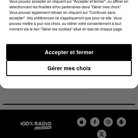
Vous pouvez accepter en cliquant sur "Accepter et fermer", ou affiner en
sélectionnant les finalités et/ou partenaires dans "Gérer mes choix".
Vous pouvez également refuser en cliquant sur "Continuer sans
accepter". Vos préférences ne s'appliqueront que pour ce site. Vous
pouvez mettre à jour vos choix, ou retirer votre consentement à tout
L'Association Moucherel œuvre à la préservation de
moment via le lien "Gérer les cookies" situé en bas de chaque page.
cet instrument gigantesque. Le CD sortira à la mi-
mai.
Accepter et fermer
Frédéric Deschamps:
Gérer mes choix