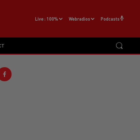
Live :
100%
Webradios
Podcasts
CT