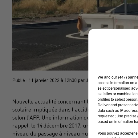
We and
our (447) partn
Publié : 11 janvier 2022 à 12h30 par John Bourgeois
access information on a 
select personalised ad
statistics or combinatio
profiles to select person
Nouvelle actualité concernant le terrible drame de 
Deliver and present adv
scolaire impliquée dans l'accident sera jugée au tr
data such as IP address 
requested; Use precise g
selon l'AFP. Une information qui nous a été confirm
based on information tra
rappel, le 14 décembre 2017, un autocar et un train
Vous pouvez accepter en 
niveau du passage à niveau numéro 25. Un accident d