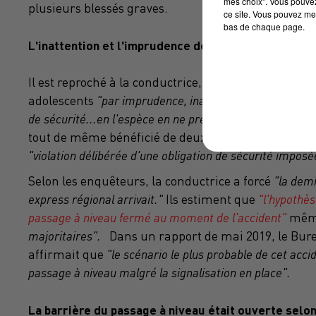
mes choix". Vous pouvez
plusieurs blessés graves.
ce site. Vous pouvez met
bas de chaque page.
L'inattention et l'imprudence de la conductrice rel
Il est reproché à la conductrice, Nadine Oliveira, 52
adolescents
"par imprudence, inattention, maladresse
de sécurité...en l'espèce en ne prêtant pas attention a
tout de même bénéficié de deux non-lieux concerna
"violation délibérée d'une obligation de sécurité imposée
Selon les enquêteurs, la conductrice a forcé
"la demi
express régional arrivait."
Ils estiment que
"l
'hypothès
passage à niveau fermé au moment de l'accident"
même 
majoritaires".
Dans un rapport de mai 2019, le Burea
affirmait que
"le scénario le plus probable de cet
accid
passage à niveau malgré la signalisation en place".
La barrière du passage à niveau était ouverte selon