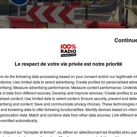
Continue
Le respect de votre vie privée est notre priorité
ers
do the following data processing based on your consent and/or our legitimate int
device; Use limited data to select advertising; Create profiles for personalised adver
vertising; Measure advertising performance; Measure content performance; Unders
ns of data from different sources; Develop and improve services; Create profiles to 
alised content; Use limited data to select content; Ensure security, prevent and detect
Millas dans les Pyrénées-Orientales. La conductrice du b
ertising and content; Save and communicate privacy choices. These technologies
ibunal correctionnel pour
"homicides involontaires",
and browsing data to offer following functionalities: Identify devices based on infor
eolocation data; Match and combine data from other data sources; Link different de
ée par Maître Codognès, l'avocat de la conductrice. Pour
nsmitted automatically.
 régional étaient entrés en collision sur la commune, au
cliquant sur "Accepter et fermer", ou affiner en sélectionnant les finalités et/ou pa
ramatique qui avait coûté la vie à six collégiens et fait