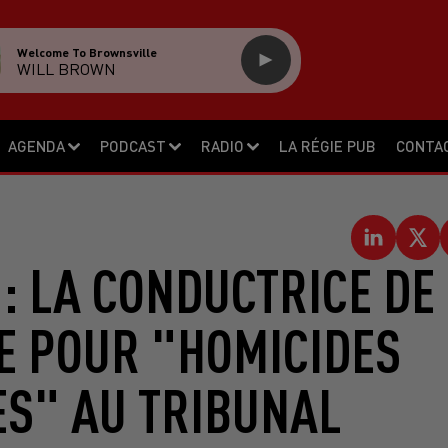
Welcome To Brownsville
WILL BROWN
AGENDA
PODCAST
RADIO
LA RÉGIE PUB
CONTA
: LA CONDUCTRICE DE
E POUR "HOMICIDES
ES" AU TRIBUNAL