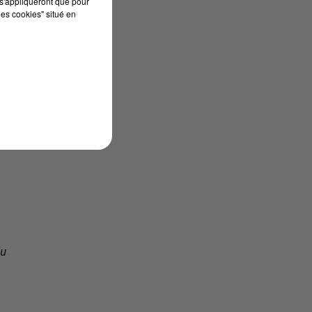
s'appliqueront que pour
les cookies" situé en
u
du