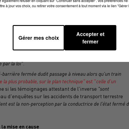
 également refuser en cliquant sur "Continuer sans accepter". Vos préférences ne 
tre à jour vos choix, ou retirer votre consentement à tout moment via le lien "Gérer 
evées
Accepter et
 ans, d'avoir causé
"involontairement"
la mort de ces six
Gérer mes choix
fermer
, négligence ou manquement à une obligation de prudence, o
u caractère fermé du passage à niveau"
, précise l'AFP. Elle a
nt les chefs de
"mise en danger de la vie d'autrui"
et de
 par la loi"
.
-barrière fermée dudit passage à niveau alors qu'un train
e la plus probable, sur le plan technique"
est "
celle d'un
si les témoignages attestant de l'inverse
"sont
u d'enquêtes sur les accidents de transport terrestre
ent est la non-perception par la conductrice de l'état
fermé 
 la mise en cause