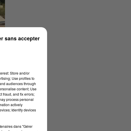
r sans accepter
erest: Store and/or
tising; Use profiles to
tand audiences through
personalise content; Use
 fraud, and fix errors;
us
 may process personal
mation actively
vices; Identify devices
rtenaires dans "Gérer