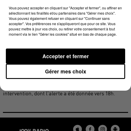
inanimée dans son appartement.
Vous pouvez accepter en cliquant sur "Accepter et fermer", ou affiner en
sélectionnant les finalités et/ou partenaires dans "Gérer mes choix".
La victime, âgée de 69 ans, installée récemment dans
Vous pouvez également refuser en cliquant sur "Continuer sans
cet immeuble, était handicapée et sous oxygène.
accepter". Vos préférences ne s'appliqueront que pour ce site. Vous
pouvez mettre à jour vos choix, ou retirer votre consentement à tout
Le feu serait parti d'une chambre et la présence
moment via le lien "Gérer les cookies" situé en bas de chaque page.
d'une bouteille d'oxygène dans son logement aurait
pu créer une explosion.
Accepter et fermer
Une enquête a été ouverte pour déterminer les
causes de ce terrible incendie.
Gérer mes choix
Les pompiers de Mazamet, de Castres ou bien encore
de Labastide-Rouairoux ont été mobilisés pour cette
intervention, dont l'alerte a été donnée vers 18h.