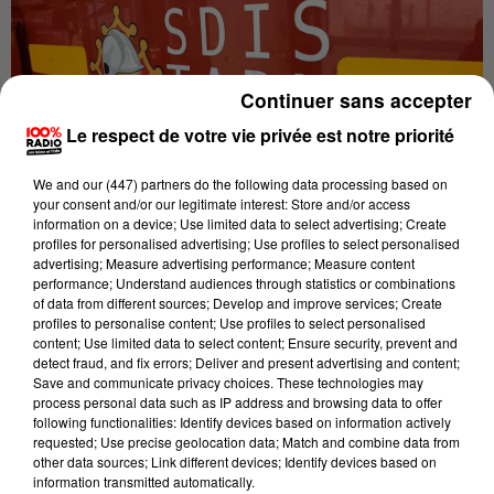
Continuer sans accepter
Le respect de votre vie privée est notre priorité
We and
our (447) partners
do the following data processing based on
your consent and/or our legitimate interest: Store and/or access
information on a device; Use limited data to select advertising; Create
profiles for personalised advertising; Use profiles to select personalised
Publié : 20 avril 2022 à 10h37 par Cécile Gabaude
advertising; Measure advertising performance; Measure content
performance; Understand audiences through statistics or combinations
La petite commune de Pont de l'Arn, près de
of data from different sources; Develop and improve services; Create
Mazamet, est sous le choc.
profiles to personalise content; Use profiles to select personalised
content; Use limited data to select content; Ensure security, prevent and
Ce mardi 19 avril, en fin d'après-midi, les pompiers
detect fraud, and fix errors; Deliver and present advertising and content;
Save and communicate privacy choices. These technologies may
ont été appelés pour un incendie dans un immeuble
process personal data such as IP address and browsing data to offer
situé près de la Mairie.
following functionalities: Identify devices based on information actively
requested; Use precise geolocation data; Match and combine data from
Une quinzaine de locataires ont été évacués, mais les
other data sources; Link different devices; Identify devices based on
information transmitted automatically.
secours ont malheureusement découvert une femme