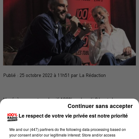
Publié : 25 octobre 2022 à 11h51 par La Rédaction
Un évènement exclusif 100% ce lundi 24 octobre,
Continuer sans accepter
l’hôtel Palladia de Toulouse a accueilli Christophe
Le respect de votre vie privée est notre priorité
Willem ainsi 300 auditeurs privilégiés pour un
concert privé. Pour son retour promo, l’artiste a choisi
We and
our (447) partners
do the following data processing based on
100% pour organiser son show case privé occitan, un
your consent and/or our legitimate interest: Store and/or access