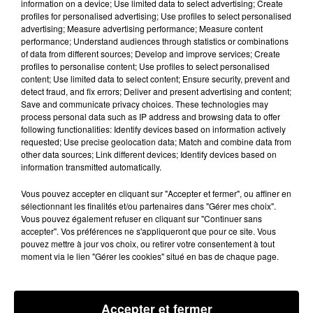
moment d'anthologie et de partage piloté par
information on a device; Use limited data to select advertising; Create
profiles for personalised advertising; Use profiles to select personalised
Wilfried, où Christophe a même croisé sa soeur
advertising; Measure advertising performance; Measure content
installée dans le Tarn et invitée sur scène.
performance; Understand audiences through statistics or combinations
of data from different sources; Develop and improve services; Create
profiles to personalise content; Use profiles to select personalised
content; Use limited data to select content; Ensure security, prevent and
Christophe Willem a interprêté quelques titres de son
detect fraud, and fix errors; Deliver and present advertising and content;
Save and communicate privacy choices. These technologies may
dernier album « Panorama » sorti le 16 septembre
process personal data such as IP address and browsing data to offer
dernier, mais a aussi entonné ses grands succès. Un
following functionalities: Identify devices based on information actively
requested; Use precise geolocation data; Match and combine data from
moment inoubliable pour les privilégiés qui avaient
other data sources; Link different devices; Identify devices based on
gagné leurs places sur 100% : «
C’était supe
r » ; «
très
information transmitted automatically.
très convivial
» ; «
on a kiffé
» ; «
à refaire, à refaire et à
Vous pouvez accepter en cliquant sur "Accepter et fermer", ou affiner en
refaire
». Certains ont même eu la chance de
sélectionnant les finalités et/ou partenaires dans "Gérer mes choix".
participer : «
A notre très grande surprise on est monté
Vous pouvez également refuser en cliquant sur "Continuer sans
accepter". Vos préférences ne s'appliqueront que pour ce site. Vous
sur scène, c’est un bonheur inoubliable d’avoir partagé ce
pouvez mettre à jour vos choix, ou retirer votre consentement à tout
moment-là avec Christophe
».
moment via le lien "Gérer les cookies" situé en bas de chaque page.
Même tonalité chez Christophe : «
C’est magique
Accepter et fermer