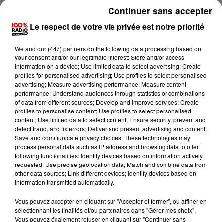
victimes sont des ouvriers d’une entreprise sous-
Continuer sans accepter
traitante qui travaillaient sur la maintenance, de
Le respect de votre vie privée est notre priorité
nuit. Ils étaient tous sur le même engin de chantier et
en ont percuté un autre. Deux blessés ont été
We and
our (447) partners
do the following data processing based on
transportés à l’hôpital Purpan de Toulouse et à
your consent and/or our legitimate interest: Store and/or access
information on a device; Use limited data to select advertising; Create
Tarbes selon l’AFP. Le Procureur de la République des
profiles for personalised advertising; Use profiles to select personalised
Hautes Pyrénées, Pierre Aurignac, est sur place et un
advertising; Measure advertising performance; Measure content
performance; Understand audiences through statistics or combinations
hélicoptère va faire une reconnaissance en fin de
of data from different sources; Develop and improve services; Create
matinée.
profiles to personalise content; Use profiles to select personalised
content; Use limited data to select content; Ensure security, prevent and
detect fraud, and fix errors; Deliver and present advertising and content;
Save and communicate privacy choices. These technologies may
L'enquête a été confiée aux brigades de recherches de
process personal data such as IP address and browsing data to offer
following functionalities: Identify devices based on information actively
la gendarmerie de Lannemezan et de Bagnères-de-
requested; Use precise geolocation data; Match and combine data from
Bigorre. La circulation des trains est coupée entre
other data sources; Link different devices; Identify devices based on
Montréjeau et Tarbes. Un service de substitution par
information transmitted automatically.
bus est mis en place.
Vous pouvez accepter en cliquant sur "Accepter et fermer", ou affiner en
sélectionnant les finalités et/ou partenaires dans "Gérer mes choix".
Vous pouvez également refuser en cliquant sur "Continuer sans