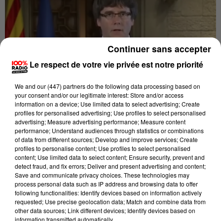
Continuer sans accepter
Le respect de votre vie privée est notre priorité
We and
our (447) partners
do the following data processing based on
your consent and/or our legitimate interest: Store and/or access
information on a device; Use limited data to select advertising; Create
profiles for personalised advertising; Use profiles to select personalised
advertising; Measure advertising performance; Measure content
Publié : 24 octobre 2017 à 12h00 par Pauline Schaller
performance; Understand audiences through statistics or combinations
of data from different sources; Develop and improve services; Create
s
Les associations catalanes des Pyrénées-Orientale
profiles to personalise content; Use profiles to select personalised
content; Use limited data to select content; Ensure security, prevent and
viennent en aide aux indépendantistes de Catalognes
detect fraud, and fix errors; Deliver and present advertising and content;
Sud.
Save and communicate privacy choices. These technologies may
process personal data such as IP address and browsing data to offer
Alors que l’Indépendance de la Catalogne pourrait
following functionalities: Identify devices based on information actively
requested; Use precise geolocation data; Match and combine data from
être proclamée cette semaine, Carles Puigdemont est
other data sources; Link different devices; Identify devices based on
menacé d’arrestation. «
Si Puigdemont persiste, il n'aura
information transmitted automatically.