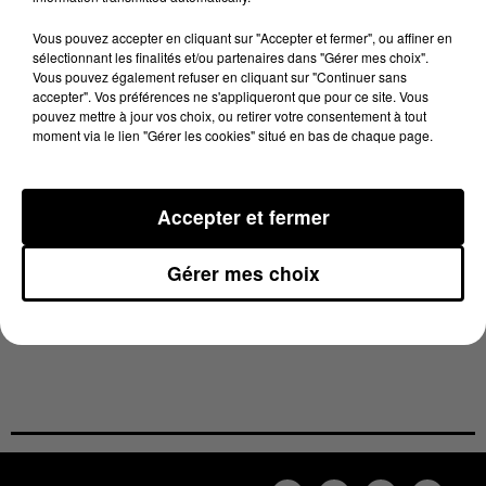
plus aucun pouvoir
» a menacé le 1er ministre
Vous pouvez accepter en cliquant sur "Accepter et fermer", ou affiner en
espagnol, Mariano Rajoy.
sélectionnant les finalités et/ou partenaires dans "Gérer mes choix".
Vous pouvez également refuser en cliquant sur "Continuer sans
Dans les Pyrénées-Orientales, certains se proposent
accepter". Vos préférences ne s'appliqueront que pour ce site. Vous
d’héberger et de cacher les pro-indépendance
.
pouvez mettre à jour vos choix, ou retirer votre consentement à tout
moment via le lien "Gérer les cookies" situé en bas de chaque page.
Aujourd’hui, une cinquantaine de personnes se sont
déjà porté volontaire pour les accueillir, autour de
Perpignan, à Théza, Canet , Saint Estève ou encore en
Accepter et fermer
Cerdagne.
Si vous êtes intéressés, toutes les précisions sont
Gérer mes choix
consultables sur le site www.catalogne-nord.info.
L'anonymat est garanti.