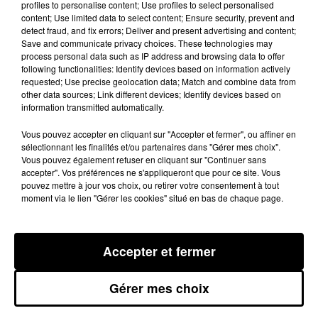
cour des grands, financer la
profiles to personalise content; Use profiles to select personalised
content; Use limited data to select content; Ensure security, prevent and
formation ou encore créer un
detect fraud, and fix errors; Deliver and present advertising and content;
véritable centre d’entraînement. Le
Save and communicate privacy choices. These technologies may
process personal data such as IP address and browsing data to offer
premier niveau de participation est
following functionalities: Identify devices based on information actively
requested; Use precise geolocation data; Match and combine data from
de 20 €. BV
other data sources; Link different devices; Identify devices based on
information transmitted automatically.
Publié : 9 septembre 2014 à 8h16
Vous pouvez accepter en cliquant sur "Accepter et fermer", ou affiner en
sélectionnant les finalités et/ou partenaires dans "Gérer mes choix".
Vous pouvez également refuser en cliquant sur "Continuer sans
accepter". Vos préférences ne s'appliqueront que pour ce site. Vous
pouvez mettre à jour vos choix, ou retirer votre consentement à tout
moment via le lien "Gérer les cookies" situé en bas de chaque page.
Accepter et fermer
MENTIONS LÉGALES
Gérer mes choix
CONDITIONS GÉNÉRALES D’UTILISATION