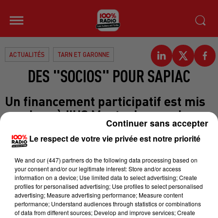
ACTUALITÉS
TARN ET GARONNE
DES "SOCIOS" POUR SAPIAC
Un financement participatif est mis
en place à l’US Montauban rugby
Continuer sans accepter
selon la Dépêche du Midi dans son
Le respect de votre vie privée est notre priorité
édition locale datée de mardi. A
partir de ce matin, chacun peut
We and
our (447) partners
do the following data processing based on
devenir membre du club à part
your consent and/or our legitimate interest: Store and/or access
information on a device; Use limited data to select advertising; Create
entière. Une façon pour les
profiles for personalised advertising; Use profiles to select personalised
dirigeants sapiacains de faire entrer
advertising; Measure advertising performance; Measure content
performance; Understand audiences through statistics or combinations
le club tarn-et-garonnais dans la
of data from different sources; Develop and improve services; Create