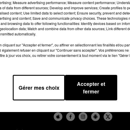
vertising; Measure advertising performance; Measure content performance; Unders
0 emplois. Les discussions avancent, e
ns of data from different sources; Develop and improve services; Create profiles to 
re les représentants de Weir, l’éventu
alised content; Use limited data to select content; Ensure security, prevent and detect
ertising and content; Save and communicate privacy choices. These technologies
dressement productif, représentant
and browsing data to offer following functionalities: Identify devices based on infor
eolocation data; Match and combine data from other data sources; Link different de
 représentants des salariés, mais qui
nsmitted automatically.
 la direction du groupe Weir. Une
cliquant sur "Accepter et fermer", ou affiner en sélectionnant les finalités et/ou pa
les salariés, après 7 mois de conflit.
 également refuser en cliquant sur "Continuer sans accepter". Vos préférences ne 
tre à jour vos choix, ou retirer votre consentement à tout moment via le lien "Gérer 
Accepter et
Gérer mes choix
fermer