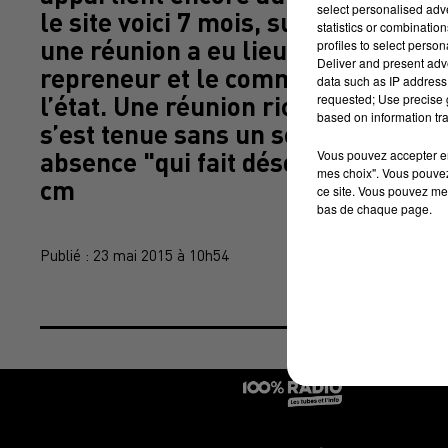
select personalised ad
le site voici 7 mois, supprimant 5
statistics or combinatio
une réunion a eu lieu vendredi, ent
profiles to select person
Deliver and present adv
repreneur et le commissaire au re
data such as IP address 
requested; Use precise g
l’état. Une réunion riche, pour les
based on information tra
s’est tenue sans un seul membre de
Vous pouvez accepter en 
absence "qui fait désordre", pour 
mes choix". Vous pouvez
cm
ce site. Vous pouvez met
bas de chaque page.
Publié : 23 mai 2015 à 10h54