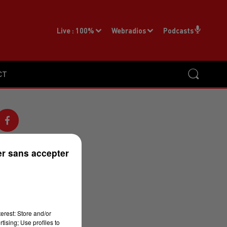
Live :
100%
Webradios
Podcasts
CT
r sans accepter
erest: Store and/or
r
tising; Use profiles to