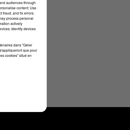
tand audiences through
t
personalise content; Use
el
 fraud, and fix errors;
 may process personal
mation actively
vices; Identify devices
rtenaires dans "Gérer
s'appliqueront que pour
les cookies" situé en