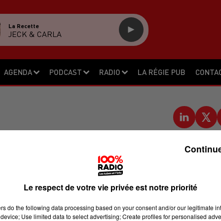
La Recette
JECK & CARLA
AGENDA
PODCAST
RADIO
LA RÉGIE PUB
CONTA
E DROITE POUR UNE
Continue
WEIR, À CASTRES
Le respect de votre vie privée est notre priorité
acquérir l'usine Weir de Castres, qui
ers
do the following data processing based on your consent and/or our legitimate int
Minerals. Ce dernier a décidé de ferme
device; Use limited data to select advertising; Create profiles for personalised adver