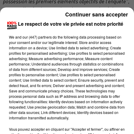
possession les premiers éléments objectifs de l'enquête"
,
peut-on lire également dans le communiqué du
Continuer sans accepter
parquet. La procureur, Cécile Deprade, a précisé que
Le respect de votre vie privée est notre priorité
"les investigations n'étaient pas faites"
et ne
permettaient pas de confirmer dans l'immédiat ce
We and
our (447) partners
do the following data processing based on
que
"la maman avait dit"
.
your consent and/or our legitimate interest: Store and/or access
information on a device; Use limited data to select advertising; Create
profiles for personalised advertising; Use profiles to select personalised
advertising; Measure advertising performance; Measure content
Dans un communiqué, le groupe Ferrero, qui
performance; Understand audiences through statistics or combinations
commercialise les oeufs, indique qu'il a été informé
of data from different sources; Develop and improve services; Create
profiles to personalise content; Use profiles to select personalised
de l'ouverture d'une enquête
"pour comprendre les
content; Use limited data to select content; Ensure security, prevent and
causes de ce drame et pour déterminer si le jouet
detect fraud, and fix errors; Deliver and present advertising and content;
Save and communicate privacy choices. These technologies may
provenait ou non d'un oeuf Kinder Surprise"
.
"Le
process personal data such as IP address and browsing data to offer
groupe Ferrero et ses salariés s'associent à la douleur de
following functionalities: Identify devices based on information actively
requested; Use precise geolocation data; Match and combine data from
la famille de la fillette et de ses proches"
, ajoute
other data sources; Link different devices; Identify devices based on
l'entreprise qui promet de collaborer
"pleinement et
information transmitted automatically.
étroitement"
aux "investigations".
Vous pouvez accepter en cliquant sur "Accepter et fermer", ou affiner en