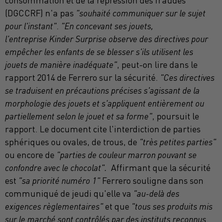
consommation et de la répression des fraudes
(DGCCRF) n'a pas
"souhaité communiquer sur le sujet
pour l'instant"
.
"En concevant ses jouets,
l'entreprise Kinder Surprise observe des directives pour
empêcher les enfants de se blesser s'ils utilisent les
jouets de manière inadéquate"
, peut-on lire dans le
rapport 2014 de Ferrero sur la sécurité.
"Ces directives
se traduisent en précautions précises s'agissant de la
morphologie des jouets et s'appliquent entièrement ou
partiellement selon le jouet et sa forme"
, poursuit le
rapport. Le document cite l'interdiction de parties
sphériques ou ovales, de trous, de
"très petites parties"
ou encore de
"parties de couleur marron pouvant se
confondre avec le chocolat".
Affirmant que la sécurité
est
"sa priorité numéro 1"
Ferrero souligne dans son
communiqué de jeudi qu'elle va
"au-delà des
exigences règlementaires"
et que
"tous ses produits mis
sur le marché sont contrôlés par des instituts reconnus